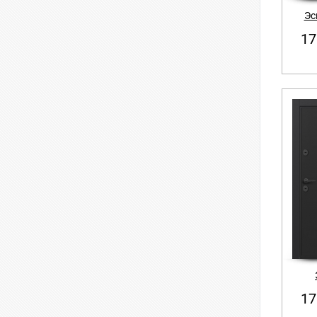
Эс
17
17