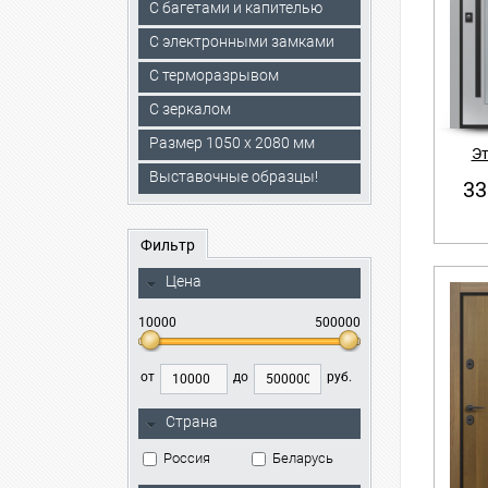
С багетами и капителью
C электронными замками
С терморазрывом
С зеркалом
Размер 1050 х 2080 мм
Эт
Выставочные образцы!
33
Фильтр
Цена
10000
500000
от
до
руб.
Страна
Россия
Беларусь