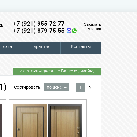
+7 (921) 955-72-77
Заказать
2Б
звонок
+7 (921) 879-75-55
плата
Гарантия
Контакты
Изготовим дверь по Вашему дизайну
1)
Сортировать:
по цене
1
2