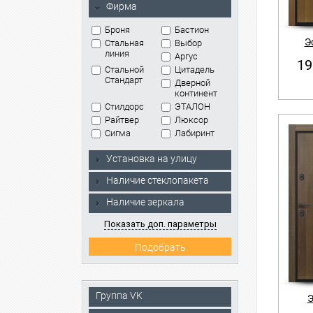
Фирма
Броня
Бастион
Э
Стальная
Выбор
линия
Аргус
19
Стальной
Цитадель
Стандарт
Дверной
континент
Стилдорс
ЭТАЛОН
Райтвер
Люксор
Сигма
Лабиринт
Установка на улицу
Наличие стеклопакета
Наличие зеркала
Показать доп. параметры
Группа VK
Э