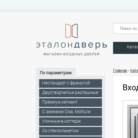
Ката
-
Главная
Кат
По параметрам
Нестандарт с фрамугой
Вхо
Двустворчатые распашные
Премиум сегмент
C замками Cisa, Mottura
Уличные в коттедж
Со стеклопакетом