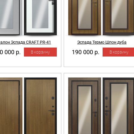
алон Эспада CRAFT PR-41
Эспада Термо Шпон дуба
0 000 р.
190 000 р.