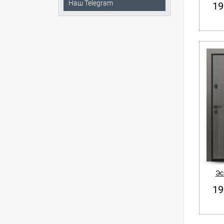
Наш Telegram
19
Эс
19