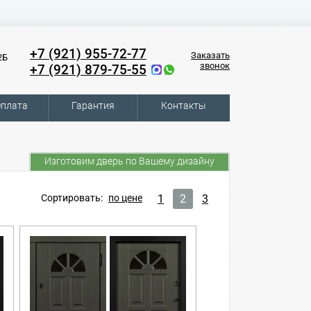
+7 (921) 955-72-77
Заказать
2Б
звонок
+7 (921) 879-75-55
плата
Гарантия
Контакты
Изготовим дверь по Вашему дизайну
Сортировать:
по цене
1
2
3