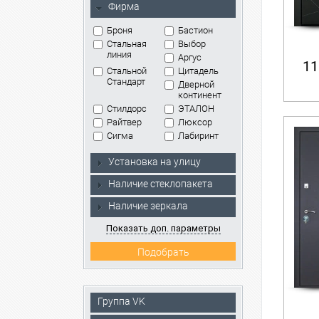
Фирма
Броня
Бастион
Стальная
Выбор
линия
Аргус
11
Стальной
Цитадель
Стандарт
Дверной
континент
Стилдорс
ЭТАЛОН
Райтвер
Люксор
Сигма
Лабиринт
Установка на улицу
Наличие стеклопакета
Наличие зеркала
Показать доп. параметры
Группа VK