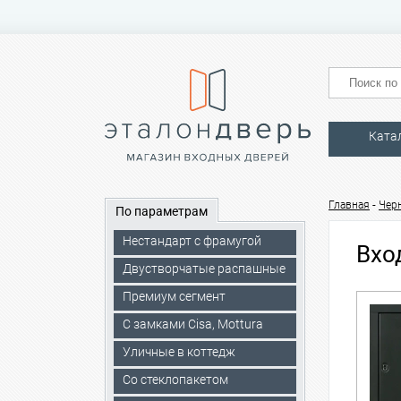
Ката
-
Главная
Чер
По параметрам
Нестандарт с фрамугой
Вхо
Двустворчатые распашные
Премиум сегмент
C замками Cisa, Mottura
Уличные в коттедж
Со стеклопакетом