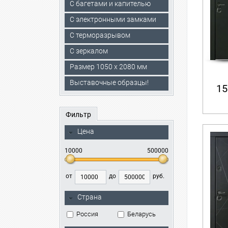
С багетами и капителью
C электронными замками
С терморазрывом
С зеркалом
Размер 1050 х 2080 мм
Выставочные образцы!
15
Фильтр
Цена
10000
500000
от
до
руб.
Страна
Россия
Беларусь