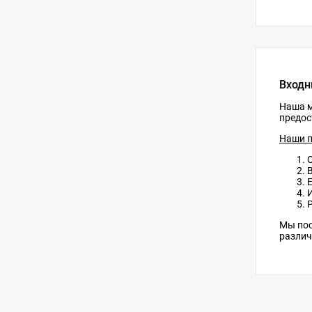
Входн
Наша м
предос
Наши п
Мы пос
различ