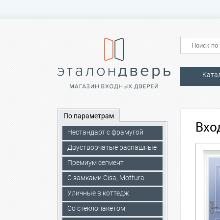
Ката
По параметрам
Вхо
Нестандарт с фрамугой
Двустворчатые распашные
Премиум сегмент
C замками Cisa, Mottura
Уличные в коттедж
Со стеклопакетом