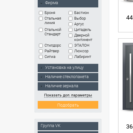
Фирма
Броня
Бастион
44
Стальная
Выбор
линия
Аргус
Стальной
Цитадель
Стандарт
Дверной
континент
Стилдорс
ЭТАЛОН
Райтвер
Люксор
Сигма
Лабиринт
Установка на улицу
Наличие стеклопакета
Наличие зеркала
Показать доп. параметры
36
Группа VK