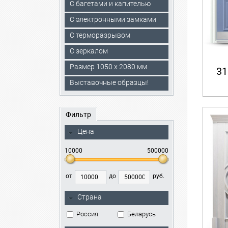
С багетами и капителью
C электронными замками
С терморазрывом
С зеркалом
Размер 1050 х 2080 мм
31
Выставочные образцы!
Фильтр
Цена
10000
500000
от
до
руб.
Страна
Россия
Беларусь