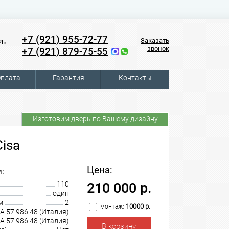
+7 (921) 955-72-77
Заказать
2Б
звонок
+7 (921) 879-75-55
плата
Гарантия
Контакты
Изготовим дверь по Вашему дизайну
isa
Цена:
:
110
210 000 р.
один
м
2
10000 р.
монтаж:
A 57.986.48 (Италия)
A 57.986.48 (Италия)