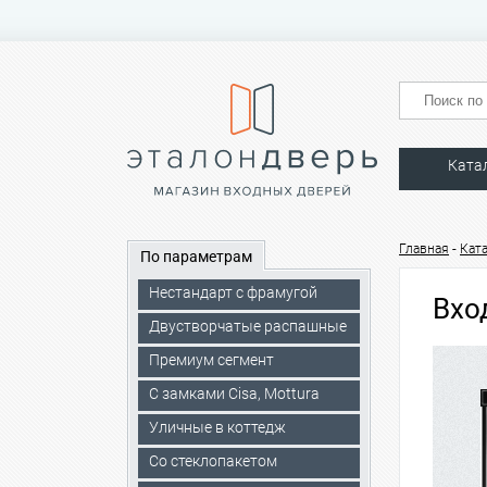
Ката
-
Главная
Кат
По параметрам
Нестандарт с фрамугой
Вхо
Двустворчатые распашные
Премиум сегмент
C замками Cisa, Mottura
Уличные в коттедж
Со стеклопакетом