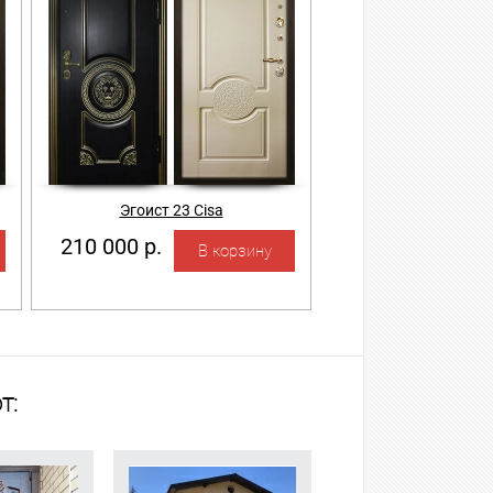
Эгоист 23 Cisa
210 000 р.
т: