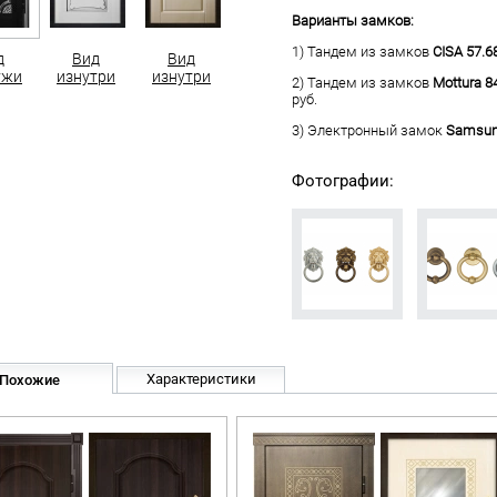
Варианты замков:
1) Тандем из замков
CISA 57.6
д
Вид
Вид
ужи
изнутри
изнутри
2) Тандем из замков
Mottura 8
руб.
3) Электронный замок
Samsun
Фотографии:
Характеристики
Похожие