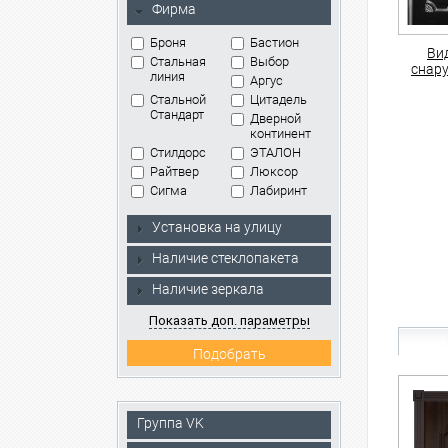
Фирма
Броня
Бастион
Ви
Стальная
Выбор
снар
линия
Аргус
Стальной
Цитадель
Стандарт
Дверной
континент
Стилдорс
ЭТАЛОН
Райтвер
Люксор
Сигма
Лабиринт
Установка на улицу
Наличие стеклопакета
Наличие зеркала
Показать доп. параметры
Группа VK