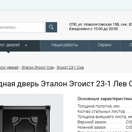
СПб, ул. Новолитовская 15В, сек. 8
Ежедневно с 10:00 до 20:00
лог дверей
Наши работы
Сервис
О
-
-
алог дверей
Эталон Эгоист Cisa
Эгоист 23-1 Cisa
дная дверь Эталон Эгоист 23-1 Лев C
Основные характеристики
Толщина полотна, мм
Кол-во стальных листов
Толщина внешнего листа, м
Верхний замок
CIS
Нижний замок
CIS