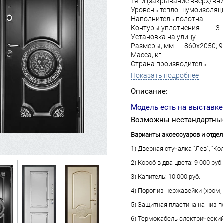
Тяги (закрывание вверх/вни
Уровень тепло-шумоизоляц
Наполнитель полотна
Контуры уплотнения
3 
Установка на улицу
Размеры, мм
860х2050; 
Масса, кг
Страна производитель
Показать подробнее
Описание:
Модель есть на выставке
Возможны нестандартные
Варианты аксессуаров и отдел
1) Дверная стучалка "Лев", "Кол
2) Короб в два цвета: 9 000 руб.
3) Капитель: 10 000 руб.
4) Порог из нержавейки (хром, з
5) Защитная пластина на низ по
6) Термокабель электрический 