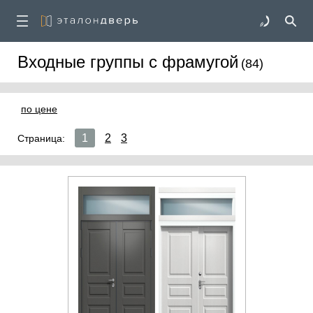
Входные группы с фрамугой
(84)
по цене
1
2
3
Страница: