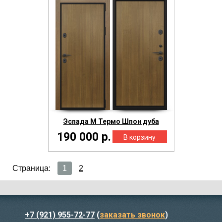
Эспада М Термо Шпон дуба
190 000 р.
Страница:
1
2
+7 (921) 955-72-77
(
заказать звонок
)