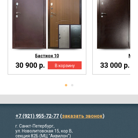
Бастион 10
М2
30 900 р.
33 000 р.
+7 (921) 955-72-77
(
заказать звонок
)
г. Санкт-Петербург,
ул. Новолитовская 15, кор В,
секция 82Б (МЦ "Аквилон")