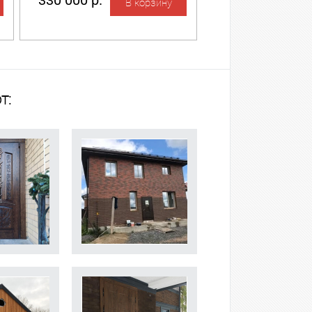
330 000 р.
т: