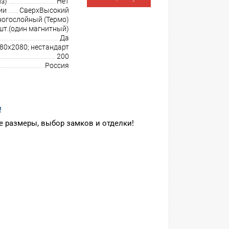
з)
Нет
ии
СверхВысокий
огослойный (Термо)
шт.(один магнитный)
Да
980х2080; нестандарт
200
Россия
!
 размеры, выбор замков и отделки!