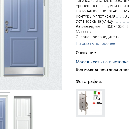
Тяги (закрывание вверх/вни
Уровень тепло-шумоизоляц
Наполнитель полотна
Мн
Контуры уплотнения
3 
Установка на улицу
Размеры, мм
860х2050; 
Масса, кг
Страна производитель
Показать подробнее
Описание:
Модель есть на выставке
Возможны нестандартные
Фотографии: