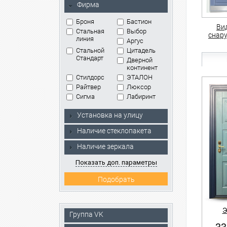
Фирма
Броня
Бастион
Ви
Стальная
Выбор
снар
линия
Аргус
Стальной
Цитадель
Стандарт
Дверной
континент
Стилдорс
ЭТАЛОН
Райтвер
Люксор
Сигма
Лабиринт
Установка на улицу
Наличие стеклопакета
Наличие зеркала
Показать доп. параметры
Э
Группа VK