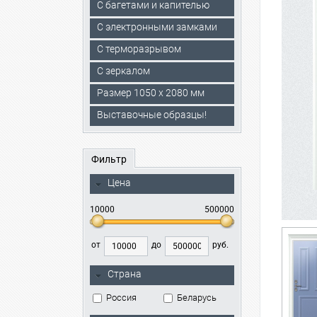
С багетами и капителью
C электронными замками
С терморазрывом
С зеркалом
Размер 1050 х 2080 мм
Выставочные образцы!
Фильтр
Цена
10000
500000
от
до
руб.
Страна
Россия
Беларусь