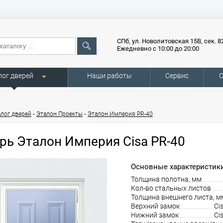
СПб, ул. Новолитовская 15В, сек. 8
Ежедневно с 10:00 до 20:00
лог дверей
Наши работы
Сервис
О
-
-
алог дверей
Эталон Проекты
Эталон Империя PR-40
рь Эталон Империя Cisa PR-40
Основные характеристики
Толщина полотна, мм
Кол-во стальных листов
Толщина внешнего листа, м
Верхний замок
Ci
Нижний замок
Ci