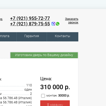
+7 (921) 955-72-77
Заказать
2Б
звонок
+7 (921) 879-75-55
плата
Гарантия
Контакты
Изготовим дверь по Вашему дизайну
Цена:
:
110
310 000 р.
один
м
2
30000 р.
монтаж:
sa 56.786.48 (Италия)
sa 56.786.48 (Италия)