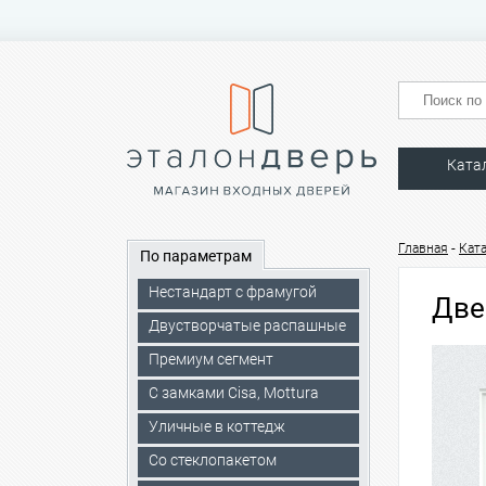
Ката
-
Главная
Кат
По параметрам
Нестандарт с фрамугой
Две
Двустворчатые распашные
Премиум сегмент
C замками Cisa, Mottura
Уличные в коттедж
Со стеклопакетом