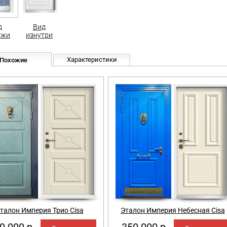
д
Вид
ужи
изнутри
Характеристики
Похожие
талон Империя Трио Cisa
Эталон Империя Небесная Cisa