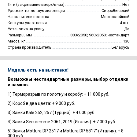
Тяги (закрывание вверх/вниз)
Нет
Уровень тепло-шумоизоляции
СверхВысокий
Наполнитель полотна
Многослойный
Контуры уплотнения
4 шт.
Установка на улицу
Да
Размеры, мм
880х2050; 960х2050; нестандарт
Масса, кг
130
Страна производитель
Беларусь
Модель есть на выставке!
Возможны нестандартные размеры, выбор отделки
и замков.
1) Терморазрыв по полотну и коробу: + 11 000 руб.
2) Короб в два цвета: + 9 000 руб.
3) Замки Kale 252, 257 (Турция): + 4 000 руб.
4) Замки Securemme 2061, 2019 (Италия): + 7 000 руб.
5) Замки Mottura DP 2517 и Mottura DP 58171(Италия): + 8
000 руб.