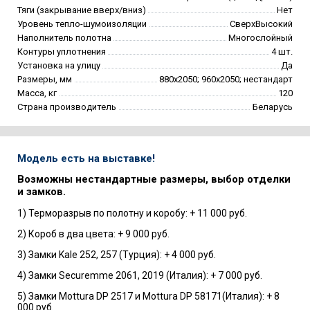
Тяги (закрывание вверх/вниз)
Нет
Уровень тепло-шумоизоляции
СверхВысокий
Наполнитель полотна
Многослойный
Контуры уплотнения
4 шт.
Установка на улицу
Да
Размеры, мм
880х2050; 960х2050; нестандарт
Масса, кг
120
Страна производитель
Беларусь
Модель есть на выставке!
Возможны нестандартные размеры, выбор отделки
и замков.
1) Терморазрыв по полотну и коробу: + 11 000 руб.
2) Короб в два цвета: + 9 000 руб.
3) Замки Kale 252, 257 (Турция): + 4 000 руб.
4) Замки Securemme 2061, 2019 (Италия): + 7 000 руб.
5) Замки Mottura DP 2517 и Mottura DP 58171(Италия): + 8
000 руб.