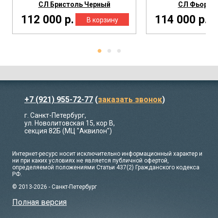
СЛ Бристоль Черный
СЛ Фьорд 
112 000 р.
114 000 р.
+7 (921) 955-72-77
(
заказать звонок
)
г. Санкт-Петербург,
ул. Новолитовская 15, кор В,
секция 82Б (МЦ "Аквилон")
Интернет-ресурс носит исключительно информационный характер и
ни при каких условиях не является публичной офертой,
определяемой положениями Статьи 437(2) Гражданского кодекса
РФ.
© 2013-2026 - Санкт-Петербург
Полная версия