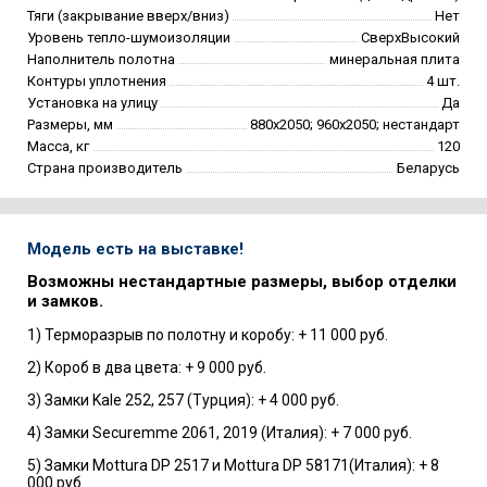
Тяги (закрывание вверх/вниз)
Нет
Уровень тепло-шумоизоляции
СверхВысокий
Наполнитель полотна
минеральная плита
Контуры уплотнения
4 шт.
Установка на улицу
Да
Размеры, мм
880х2050; 960х2050; нестандарт
Масса, кг
120
Страна производитель
Беларусь
Модель есть на выставке!
Возможны нестандартные размеры, выбор отделки
и замков.
1) Терморазрыв по полотну и коробу: + 11 000 руб.
2) Короб в два цвета: + 9 000 руб.
3) Замки Kale 252, 257 (Турция): + 4 000 руб.
4) Замки Securemme 2061, 2019 (Италия): + 7 000 руб.
5) Замки Mottura DP 2517 и Mottura DP 58171(Италия): + 8
000 руб.