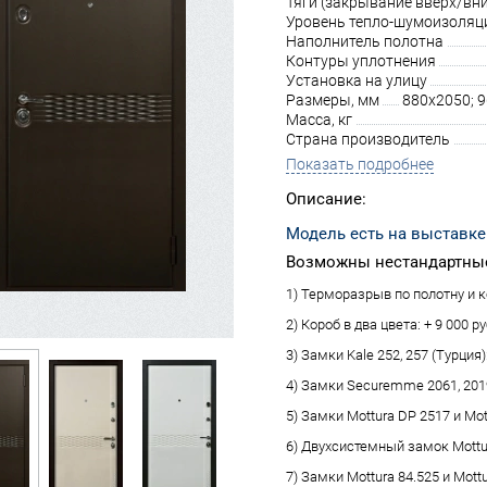
Тяги (закрывание вверх/вни
Уровень тепло-шумоизоляц
Наполнитель полотна
Контуры уплотнения
Установка на улицу
Размеры, мм
880х2050; 
Масса, кг
Страна производитель
Показать подробнее
Описание:
Модель есть на выставке
Возможны нестандартные
1) Терморазрыв по полотну и ко
2) Короб в два цвета: + 9 000 ру
3) Замки Kale 252, 257 (Турция):
4) Замки Securemme 2061, 2019 
5) Замки Mottura DP 2517 и Mot
6) Двухсистемный замок Mottura
7) Замки Mottura 84.525 и Mottu