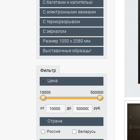
С багетами и капителью
C электронными замками
С терморазрывом
С зеркалом
Размер 1050 х 2080 мм
Выставочные образцы!
Фильтр
Цена
10000
500000
от
до
руб.
Страна
Россия
Беларусь