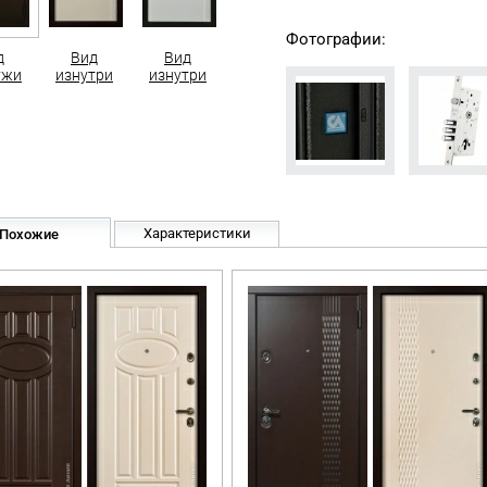
Фотографии:
д
Вид
Вид
ужи
изнутри
изнутри
Характеристики
Похожие