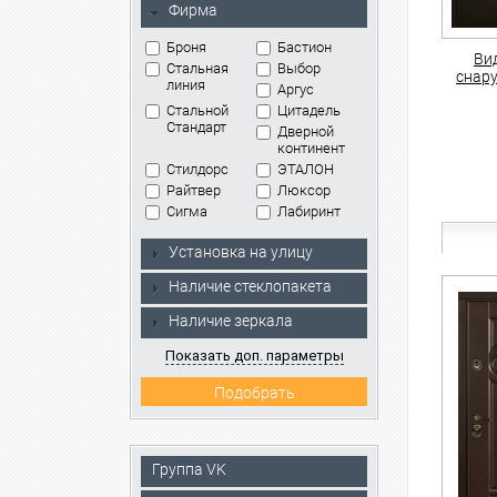
Фирма
Броня
Бастион
Ви
Стальная
Выбор
снар
линия
Аргус
Стальной
Цитадель
Стандарт
Дверной
континент
Стилдорс
ЭТАЛОН
Райтвер
Люксор
Сигма
Лабиринт
Установка на улицу
Наличие стеклопакета
Наличие зеркала
Показать доп. параметры
Группа VK