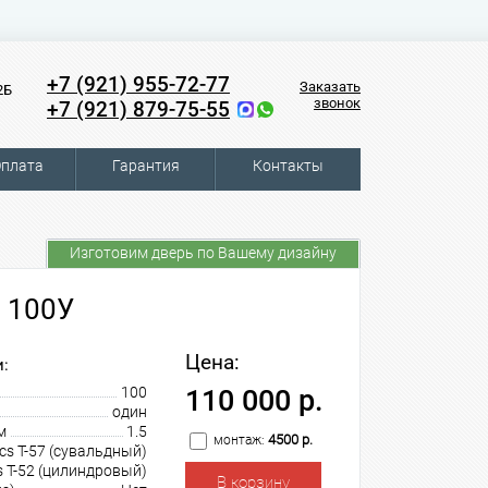
+7 (921) 955-72-77
Заказать
2Б
звонок
+7 (921) 879-75-55
плата
Гарантия
Контакты
Изготовим дверь по Вашему дизайну
 100У
Цена:
:
100
110 000 р.
один
м
1.5
4500 р.
монтаж:
cs T-57 (сувальдный)
s T-52 (цилиндровый)