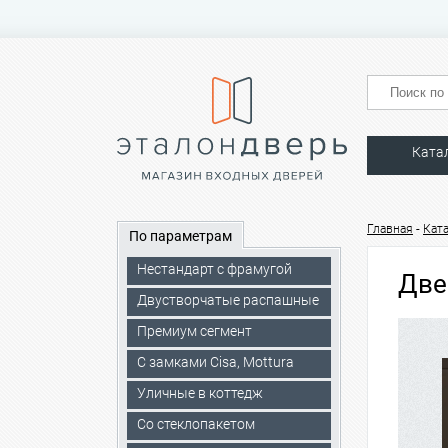
Ката
-
Главная
Кат
По параметрам
Нестандарт с фрамугой
Две
Двустворчатые распашные
Премиум сегмент
C замками Cisa, Mottura
Уличные в коттедж
Со стеклопакетом