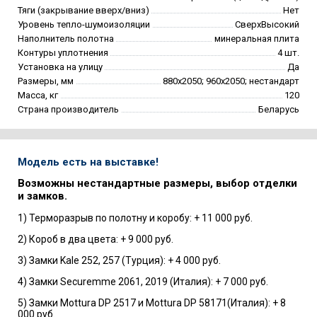
Тяги (закрывание вверх/вниз)
Нет
Уровень тепло-шумоизоляции
СверхВысокий
Наполнитель полотна
минеральная плита
Контуры уплотнения
4 шт.
Установка на улицу
Да
Размеры, мм
880х2050; 960х2050; нестандарт
Масса, кг
120
Страна производитель
Беларусь
Модель есть на выставке!
Возможны нестандартные размеры, выбор отделки
и замков.
1) Терморазрыв по полотну и коробу: + 11 000 руб.
2) Короб в два цвета: + 9 000 руб.
3) Замки Kale 252, 257 (Турция): + 4 000 руб.
4) Замки Securemme 2061, 2019 (Италия): + 7 000 руб.
5) Замки Mottura DP 2517 и Mottura DP 58171(Италия): + 8
000 руб.