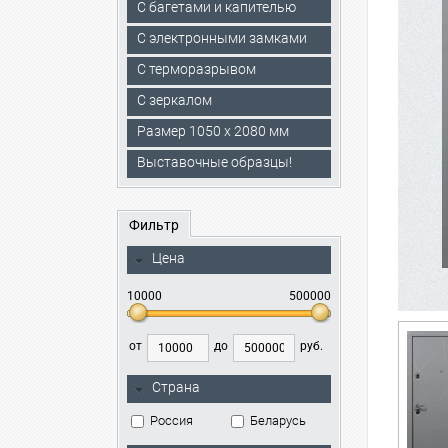
С багетами и капителью
C электронными замками
С терморазрывом
С зеркалом
Размер 1050 х 2080 мм
Выставочные образцы!
Фильтр
Цена
10000
500000
от
до
руб.
Страна
Россия
Беларусь