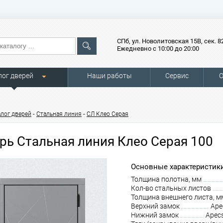
СПб, ул. Новолитовская 15В, сек. 8
Ежедневно с 10:00 до 20:00
лог дверей
Наши работы
Сервис
О
-
-
алог дверей
Стальная линия
СЛ Клео Серая
рь Стальная линия Клео Серая 100
Основные характеристики
Толщина полотна, мм
Кол-во стальных листов
Толщина внешнего листа, м
Верхний замок
Ape
Нижний замок
Apec