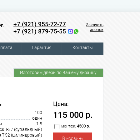
+7 (921) 955-72-77
Заказать
2Б
звонок
+7 (921) 879-75-55
плата
Гарантия
Контакты
Изготовим дверь по Вашему дизайну
Цена:
:
100
115 000 р.
один
м
1.5
4500 р.
монтаж:
cs T-57 (сувальдный)
s T-52 (цилиндровый)