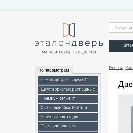
Ката
-
Главная
Кат
По параметрам
Нестандарт с фрамугой
Две
Двустворчатые распашные
Премиум сегмент
C замками Cisa, Mottura
Уличные в коттедж
Со стеклопакетом