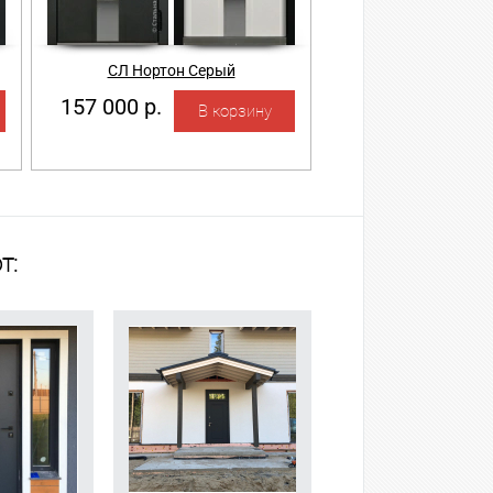
СЛ Нортон Серый
157 000 р.
т: