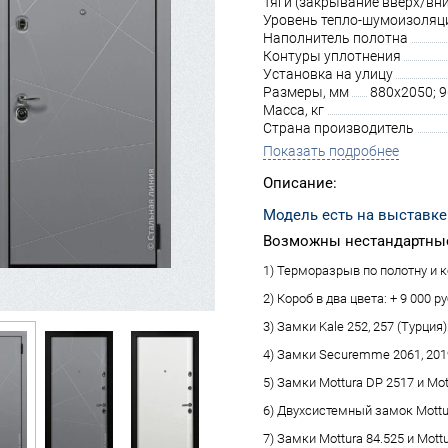
Тяги (закрывание вверх/вни
Уровень тепло-шумоизоляц
Наполнитель полотна
Контуры уплотнения
Установка на улицу
Размеры, мм
880х2050; 
Масса, кг
Страна производитель
Показать подробнее
Описание:
Модель есть на выставке
Возможны нестандартные
1) Терморазрыв по полотну и ко
2) Короб в два цвета: + 9 000 ру
3) Замки Kale 252, 257 (Турция):
4) Замки Securemme 2061, 2019 
5) Замки Mottura DP 2517 и Mot
6) Двухсистемный замок Mottura
7) Замки Mottura 84.525 и Mottu