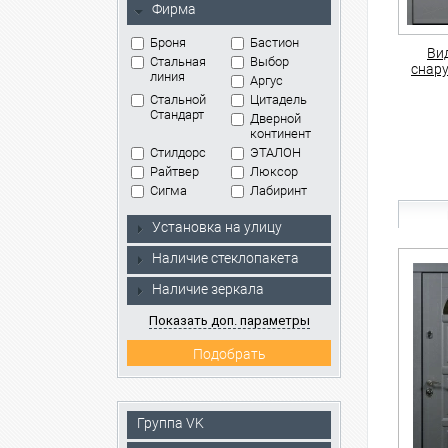
Фирма
Броня
Бастион
Ви
Стальная
Выбор
снар
линия
Аргус
Стальной
Цитадель
Стандарт
Дверной
континент
Стилдорс
ЭТАЛОН
Райтвер
Люксор
Сигма
Лабиринт
Установка на улицу
Наличие стеклопакета
Наличие зеркала
Показать доп. параметры
Группа VK