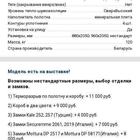
Тяги (закрывание вверх/вниз)
Нет
Уровень тепло-шумоизоляции
СверхВысокий
Наполнитель полотна
минеральная плита
Контуры уплотнения
4 шт.
Установка на улицу
Да
Размеры, мм
880х2050; 960х2050; нестандарт
Масса, кг
120
Страна производитель
Беларусь
Модель есть на выставке!
Возможны нестандартные размеры, выбор отделки
и замков.
1) Терморазрыв по полотну и коробу: + 11 000 руб.
2) Короб в два цвета: + 9 000 руб.
3) Замки Kale 252, 257 (Турция): + 4 000 руб.
4) Замки Securemme 2061, 2019 (Италия): + 7 000 руб.
5) Замки Mottura DP 2517 и Mottura DP 58171(Италия): + 8
000 руб.