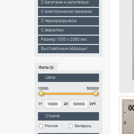
С багетами и капителью
C электронными замками
С терморазрывом
С зеркалом
Размер 1050 х 2080 мм
Выставочные образцы!
Фильтр
Цена
10000
500000
от
до
руб.
Страна
Россия
Беларусь