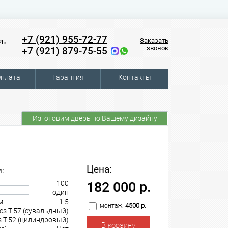
+7 (921) 955-72-77
Заказать
2Б
звонок
+7 (921) 879-75-55
плата
Гарантия
Контакты
Изготовим дверь по Вашему дизайну
Цена:
:
100
182 000 р.
один
м
1.5
4500 р.
монтаж:
cs T-57 (сувальдный)
s T-52 (цилиндровый)