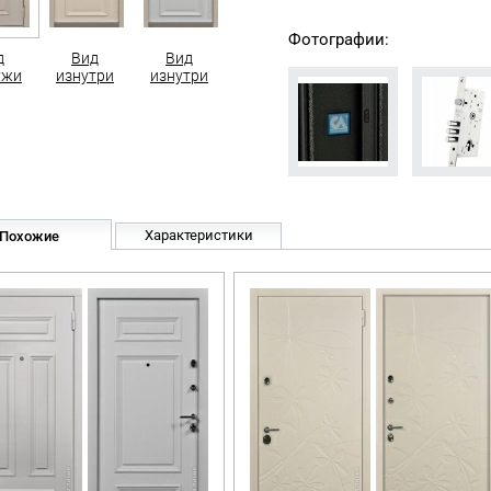
Фотографии:
д
Вид
Вид
ужи
изнутри
изнутри
Характеристики
Похожие