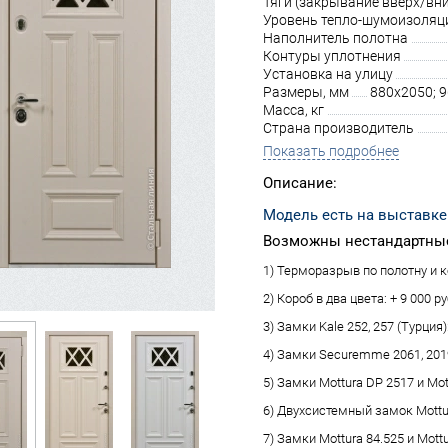
Тяги (закрывание вверх/вни
Уровень тепло-шумоизоляц
Наполнитель полотна
Контуры уплотнения
Установка на улицу
Размеры, мм
880х2050; 
Масса, кг
Страна производитель
Показать подробнее
Описание:
Модель есть на выставке
Возможны нестандартные
1) Терморазрыв по полотну и ко
2) Короб в два цвета: + 9 000 ру
3) Замки Kale 252, 257 (Турция):
4) Замки Securemme 2061, 2019 
5) Замки Mottura DP 2517 и Mot
6) Двухсистемный замок Mottura
7) Замки Mottura 84.525 и Mottu