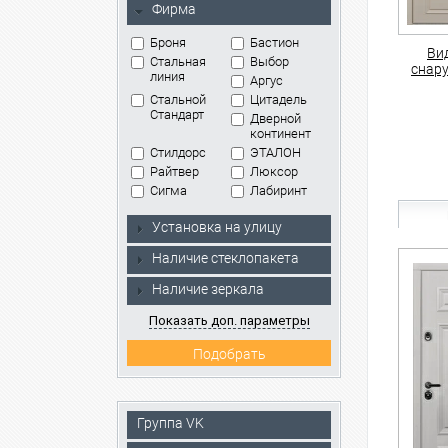
Фирма
Броня
Бастион
Ви
Стальная
Выбор
снар
линия
Аргус
Стальной
Цитадель
Стандарт
Дверной
континент
Стилдорс
ЭТАЛОН
Райтвер
Люксор
Сигма
Лабиринт
Установка на улицу
Наличие стеклопакета
Наличие зеркала
Показать доп. параметры
Группа VK