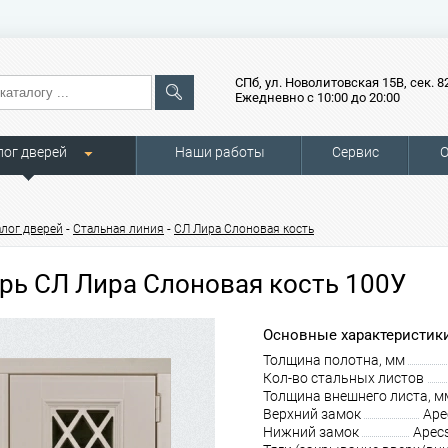
СПб, ул. Новолитовская 15В, сек. 8
Ежедневно с 10:00 до 20:00
лог дверей
Наши работы
Сервис
О
-
-
алог дверей
Стальная линия
СЛ Лира Слоновая кость
рь СЛ Лира Слоновая кость 100У
Основные характеристики
Толщина полотна, мм
Кол-во стальных листов
Толщина внешнего листа, м
Верхний замок
Ape
Нижний замок
Apec