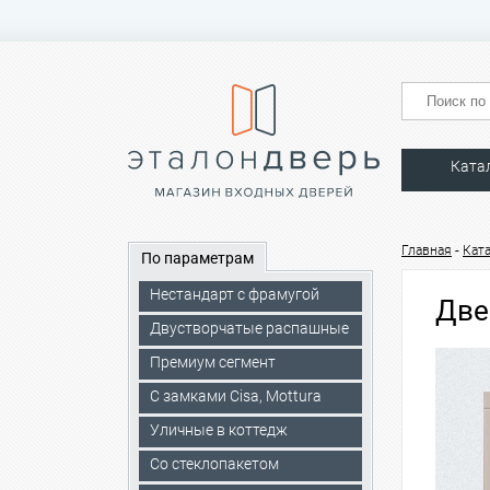
Ката
-
Главная
Кат
По параметрам
Нестандарт с фрамугой
Две
Двустворчатые распашные
Премиум сегмент
C замками Cisa, Mottura
Уличные в коттедж
Со стеклопакетом