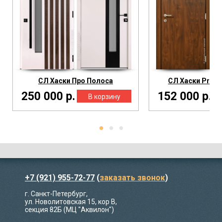
СЛ Хаски Про Полоса
СЛ Хаски ProТ
250 000 р.
152 000 р.
+7 (921) 955-72-77
(
заказать звонок
)
г. Санкт-Петербург,
ул. Новолитовская 15, кор В,
секция 82Б (МЦ "Аквилон")