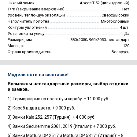
Нижний замок
Apecs T-52 (цилиндровый)
Тяги (закрывание вверх/вниз)
Нет
Уровень тепло-шумоизоляции
СверхВысокий
Наполнитель полотна
Многослойный
Контуры уплотнения
4 шт.
Установка на улицу
Да
Размеры, мм
880х2050; 960х2050; нестандарт
Масса, кг
120
Страна производитель
Беларусь
Модель есть на выставке!
Возможны нестандартные размеры, выбор отделки
и замков.
1) Терморазрыв по полотну и коробу: + 11 000 руб.
2) Короб в два цвета: + 9 000 руб.
3) Замки Kale 252, 257 (Турция): + 4 000 руб.
4) Замки Securemme 2061, 2019 (Италия): + 7 000 руб.
5) Замки Mottura DP 2517 и Mottura DP 58171(Италия): + 8