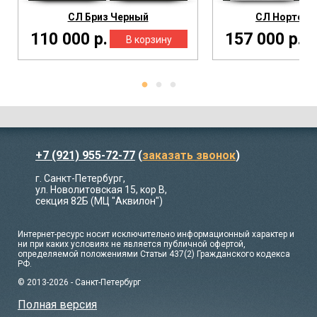
СЛ Бриз Черный
СЛ Нортон 
110 000 р.
157 000 р.
+7 (921) 955-72-77
(
заказать звонок
)
г. Санкт-Петербург,
ул. Новолитовская 15, кор В,
секция 82Б (МЦ "Аквилон")
Интернет-ресурс носит исключительно информационный характер и
ни при каких условиях не является публичной офертой,
определяемой положениями Статьи 437(2) Гражданского кодекса
РФ.
© 2013-2026 - Санкт-Петербург
Полная версия