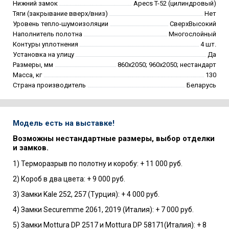
Нижний замок
Apecs T-52 (цилиндровый)
Тяги (закрывание вверх/вниз)
Нет
Уровень тепло-шумоизоляции
СверхВысокий
Наполнитель полотна
Многослойный
Контуры уплотнения
4 шт.
Установка на улицу
Да
Размеры, мм
860х2050; 960х2050; нестандарт
Масса, кг
130
Страна производитель
Беларусь
Модель есть на выставке!
Возможны нестандартные размеры, выбор отделки
и замков.
1) Терморазрыв по полотну и коробу: + 11 000 руб.
2) Короб в два цвета: + 9 000 руб.
3) Замки Kale 252, 257 (Турция): + 4 000 руб.
4) Замки Securemme 2061, 2019 (Италия): + 7 000 руб.
5) Замки Mottura DP 2517 и Mottura DP 58171(Италия): + 8