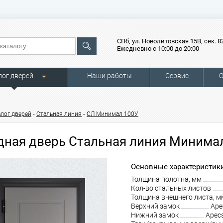
СПб, ул. Новолитовская 15В, сек. 8
Ежедневно с 10:00 до 20:00
лог дверей
Наши работы
Сервис
О
-
-
алог дверей
Стальная линия
СЛ Минимал 100У
дная дверь Стальная линия Минима
Основные характеристики
Толщина полотна, мм
Кол-во стальных листов
Толщина внешнего листа, м
Верхний замок
Ape
Нижний замок
Apec