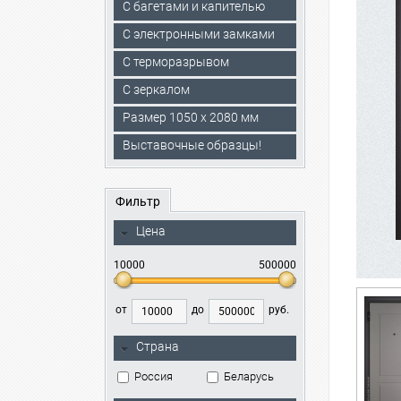
С багетами и капителью
C электронными замками
С терморазрывом
С зеркалом
Размер 1050 х 2080 мм
Выставочные образцы!
Фильтр
Цена
10000
500000
от
до
руб.
Страна
Россия
Беларусь