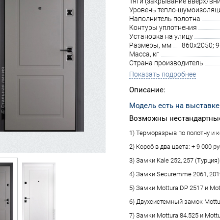
Тяги (закрывание вверх/вни
Уровень тепло-шумоизоляц
Наполнитель полотна
Контуры уплотнения
Установка на улицу
Размеры, мм
860х2050; 
Масса, кг
Страна производитель
Показать подробнее
Описание:
Модель есть на выставке
Возможны нестандартные
1) Терморазрыв по полотну и ко
2) Короб в два цвета: + 9 000 ру
3) Замки Kale 252, 257 (Турция):
4) Замки Securemme 2061, 2019 
5) Замки Mottura DP 2517 и Mot
6) Двухсистемный замок Mottura
7) Замки Mottura 84.525 и Mottu