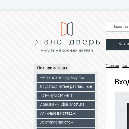
Ката
-
Главная
Кат
По параметрам
Нестандарт с фрамугой
Вхо
Двустворчатые распашные
Премиум сегмент
C замками Cisa, Mottura
Уличные в коттедж
Со стеклопакетом