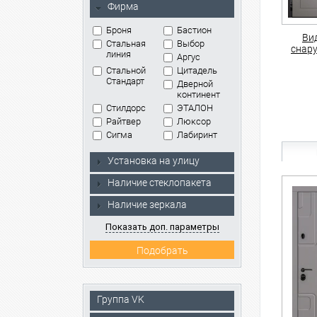
Фирма
Броня
Бастион
Ви
Стальная
Выбор
снар
линия
Аргус
Стальной
Цитадель
Стандарт
Дверной
континент
Стилдорс
ЭТАЛОН
Райтвер
Люксор
Сигма
Лабиринт
Установка на улицу
Наличие стеклопакета
Наличие зеркала
Показать доп. параметры
Группа VK