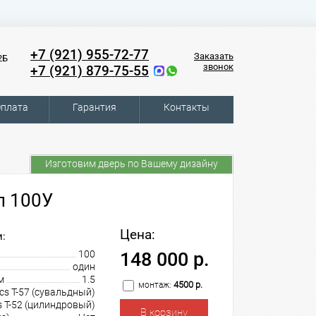
+7 (921) 955-72-77
Заказать
2Б
звонок
+7 (921) 879-75-55
плата
Гарантия
Контакты
Изготовим дверь по Вашему дизайну
л 100У
Цена:
:
100
148 000 р.
один
м
1.5
4500 р.
монтаж:
cs T-57 (сувальдный)
s T-52 (цилиндровый)