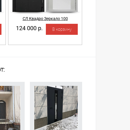
СЛ Квадро Зеркало 100
124 000 р.
т: