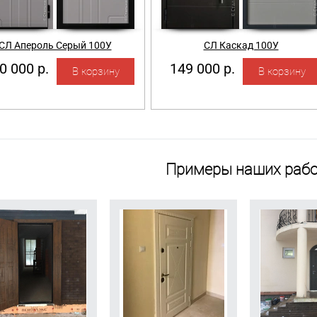
СЛ Апероль Серый 100У
СЛ Каскад 100У
0 000 р.
149 000 р.
Примеры наших рабо