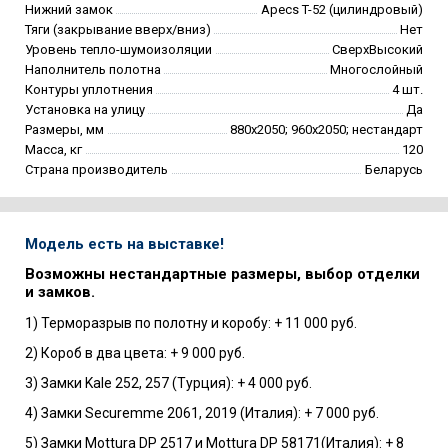
Нижний замок
Apecs T-52 (цилиндровый)
Тяги (закрывание вверх/вниз)
Нет
Уровень тепло-шумоизоляции
СверхВысокий
Наполнитель полотна
Многослойный
Контуры уплотнения
4 шт.
Установка на улицу
Да
Размеры, мм
880х2050; 960х2050; нестандарт
Масса, кг
120
Страна производитель
Беларусь
Модель есть на выставке!
Возможны нестандартные размеры, выбор отделки
и замков.
1) Терморазрыв по полотну и коробу: + 11 000 руб.
2) Короб в два цвета: + 9 000 руб.
3) Замки Kale 252, 257 (Турция): + 4 000 руб.
4) Замки Securemme 2061, 2019 (Италия): + 7 000 руб.
5) Замки Mottura DP 2517 и Mottura DP 58171(Италия): + 8