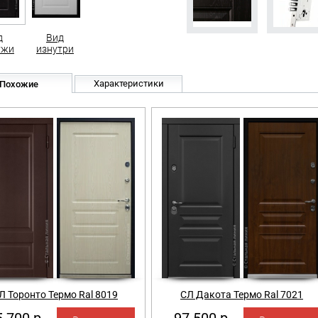
д
Вид
ужи
изнутри
Характеристики
Похожие
Л Торонто Термо Ral 8019
СЛ Дакота Термо Ral 7021