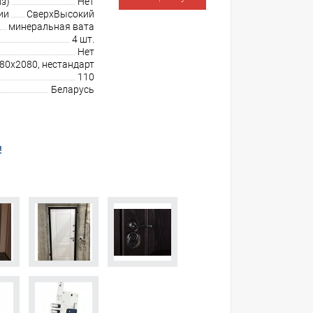
з)
Нет
ии
СверхВысокий
минеральная вата
4 шт.
Нет
980х2080, нестандарт
110
Беларусь
!