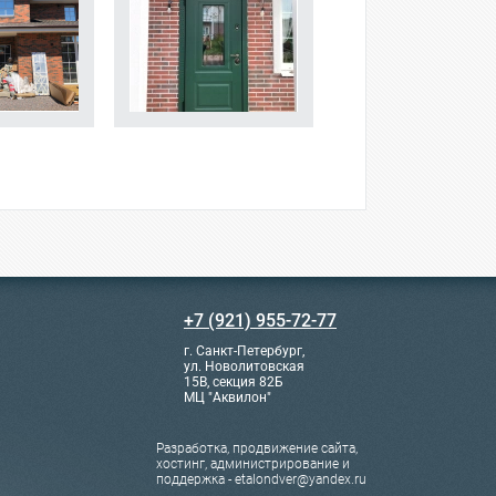
+7 (921) 955-72-77
г. Санкт-Петербург,
ул. Новолитовская
15В, секция 82Б
МЦ "Аквилон"
Разработка, продвижение сайта,
хостинг, администрирование и
поддержка - etalondver@yandex.ru