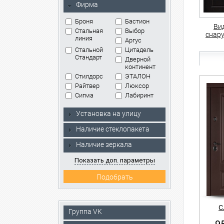
Фирма
Броня
Бастион
Ви
Стальная
Выбор
снар
линия
Аргус
Стальной
Цитадель
Стандарт
Дверной
континент
Стилдорс
ЭТАЛОН
Райтвер
Люксор
Сигма
Лабиринт
Установка на улицу
Наличие стеклопакета
Наличие зеркала
Показать доп. параметры
С
Группа VK