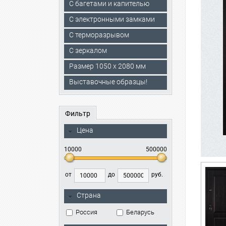
С багетами и капителью
C электронными замками
С терморазрывом
С зеркалом
Размер 1050 х 2080 мм
Выставочные образцы!
Фильтр
Цена
10000
500000
от
до
руб.
Страна
Россия
Беларусь