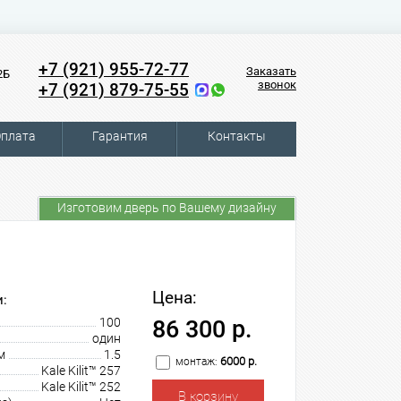
+7 (921) 955-72-77
Заказать
2Б
звонок
+7 (921) 879-75-55
плата
Гарантия
Контакты
Изготовим дверь по Вашему дизайну
Цена:
:
100
86 300 р.
один
м
1.5
6000 р.
монтаж:
Kale Kilit™ 257
Kale Kilit™ 252