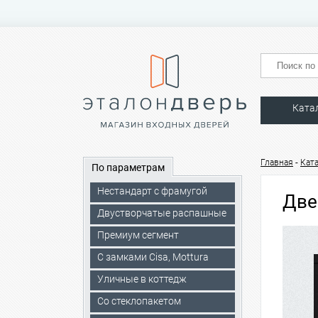
Ката
-
Главная
Кат
По параметрам
Нестандарт с фрамугой
Две
Двустворчатые распашные
Премиум сегмент
C замками Cisa, Mottura
Уличные в коттедж
Со стеклопакетом