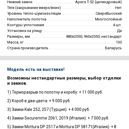
Нижний замок
Apecs T-52 (цилиндровый)
Тяги (закрывание вверх/вниз)
Нет
Уровень тепло-шумоизоляции
СверхВысокий
Наполнитель полотна
Многослойный
Контуры уплотнения
4 шт.
Установка на улицу
Да
Размеры, мм
880х2050; 960х2050; нестандарт
Масса, кг
130
Страна производитель
Беларусь
Модель есть на выставке!
Возможны нестандартные размеры, выбор отделки
и замков.
1) Терморазрыв по полотну и коробу: + 11 000 руб.
2) Короб в два цвета: + 9 000 руб.
3) Замки Kale 252, 257 (Турция): + 4 000 руб.
4) Замки Securemme 2061, 2019 (Италия): + 7 000 руб.
5) Замки Mottura DP 2517 и Mottura DP 58171(Италия): + 8