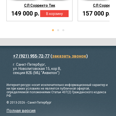
СЛ Сорренто Тик
СЛ Сорренто
149 000 р.
157 000 р.
+7 (921) 955-72-77
(
заказать звонок
)
г. Санкт-Петербург,
ул. Новолитовская 15, кор В,
секция 82Б (МЦ "Аквилон")
Интернет-ресурс носит исключительно информационный характер и
ни при каких условиях не является публичной офертой,
определяемой положениями Статьи 437(2) Гражданского кодекса
РФ.
© 2013-2026 - Санкт-Петербург
Полная версия