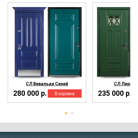
СЛ Вивальди Синий
СЛ Лира М
280 000 р.
235 000 р.