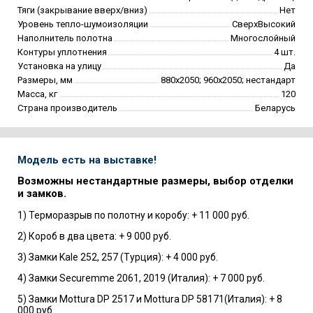
Тяги (закрывание вверх/вниз)
Нет
Уровень тепло-шумоизоляции
СверхВысокий
Наполнитель полотна
Многослойный
Контуры уплотнения
4 шт.
Установка на улицу
Да
Размеры, мм
880х2050; 960х2050; нестандарт
Масса, кг
120
Страна производитель
Беларусь
Модель есть на выставке!
Возможны нестандартные размеры, выбор отделки
и замков.
1) Терморазрыв по полотну и коробу: + 11 000 руб.
2) Короб в два цвета: + 9 000 руб.
3) Замки Kale 252, 257 (Турция): + 4 000 руб.
4) Замки Securemme 2061, 2019 (Италия): + 7 000 руб.
5) Замки Mottura DP 2517 и Mottura DP 58171(Италия): + 8
000 руб.