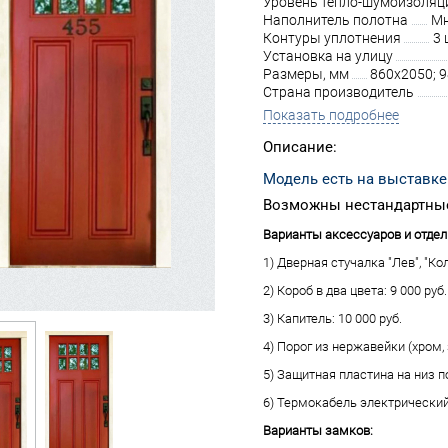
Уровень тепло-шумоизоляц
Наполнитель полотна
Мн
Контуры уплотнения
3 
Установка на улицу
Размеры, мм
860х2050; 
Страна производитель
Показать подробнее
Описание:
Модель есть на выставке
Возможны нестандартные
Варианты аксессуаров и отдел
1) Дверная стучалка "Лев", "Кол
2) Короб в два цвета: 9 000 руб.
3) Капитель: 10 000 руб.
4) Порог из нержавейки (хром, з
5) Защитная пластина на низ по
6) Термокабель электрический 
Варианты замков: