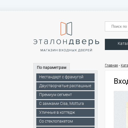
Ката
-
Главная
Кат
По параметрам
Нестандарт с фрамугой
Вхо
Двустворчатые распашные
Премиум сегмент
C замками Cisa, Mottura
Уличные в коттедж
Со стеклопакетом