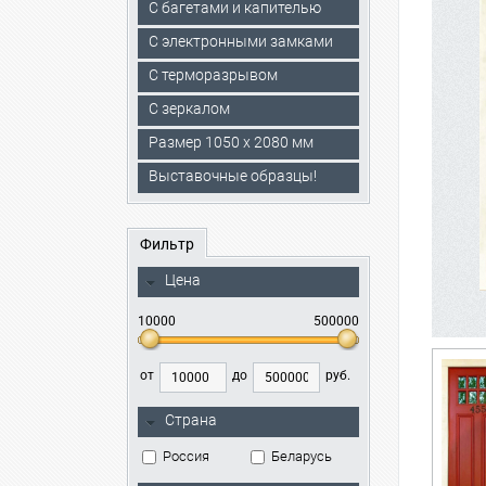
С багетами и капителью
C электронными замками
С терморазрывом
С зеркалом
Размер 1050 х 2080 мм
Выставочные образцы!
Фильтр
Цена
10000
500000
от
до
руб.
Страна
Россия
Беларусь