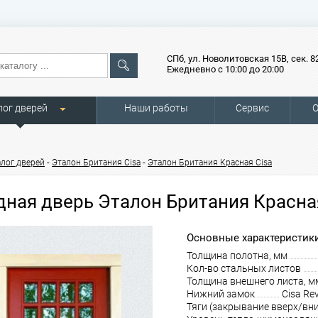
СПб, ул. Новолитовская 15В, сек. 8
Ежедневно с 10:00 до 20:00
лог дверей
Наши работы
Сервис
О
-
-
алог дверей
Эталон Британия Cisa
Эталон Британия Красная Cisa
дная дверь Эталон Британия Красна
Основные характеристики
Толщина полотна, мм
Кол-во стальных листов
Толщина внешнего листа, м
Нижний замок
Cisa Re
Тяги (закрывание вверх/вни