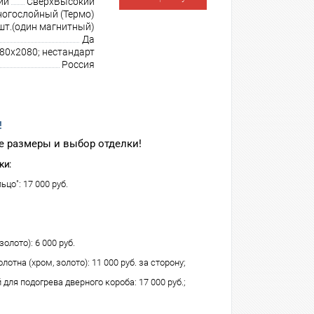
ии
СверхВысокий
огослойный (Термо)
шт.(один магнитный)
Да
980х2080; нестандарт
Россия
!
 размеры и выбор отделки!
ки:
ьцо": 17 000 руб.
олото): 6 000 руб.
лотна (хром, золото): 11 000 руб. за сторону;
для подогрева дверного короба: 17 000 руб.;