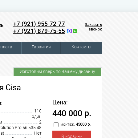
+7 (921) 955-72-77
Заказать
2Б
звонок
+7 (921) 879-75-55
плата
Гарантия
Контакты
Изготовим дверь по Вашему дизайну
я Cisa
Цена:
:
110
440 000 р.
один
м
2
45000 р.
монтаж:
volution Pro 56.535.48
з)
Нет