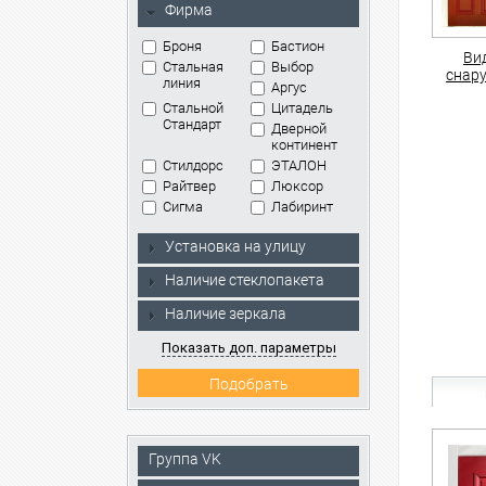
Фирма
Броня
Бастион
Ви
Стальная
Выбор
снар
линия
Аргус
Стальной
Цитадель
Стандарт
Дверной
континент
Стилдорс
ЭТАЛОН
Райтвер
Люксор
Сигма
Лабиринт
Установка на улицу
Наличие стеклопакета
Наличие зеркала
Показать доп. параметры
Группа VK