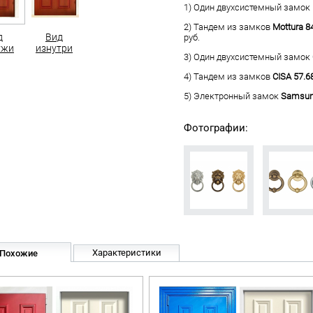
1) Один двухсистемный замок
2) Тандем из замков
Mottura 8
д
Вид
руб.
ужи
изнутри
3) Один двухсистемный замок
4) Тандем из замков
CISA 57.6
5) Электронный замок
Samsun
Фотографии:
Характеристики
Похожие