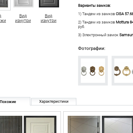
Варианты замков:
1) Тандем из замков
CISA 57.6
д
Вид
Вид
ужи
изнутри
изнутри
2) Тандем из замков
Mottura 8
руб.
3) Электронный замок
Samsun
Фотографии:
Характеристики
Похожие