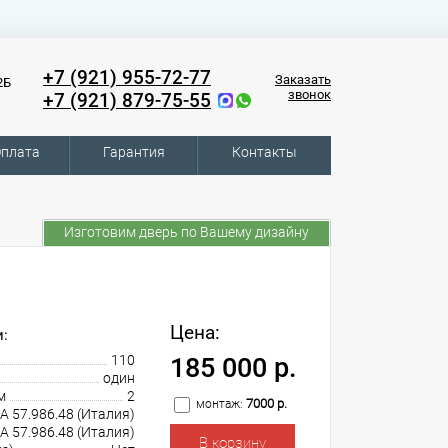
+7 (921) 955-72-77
Заказать
2Б
звонок
+7 (921) 879-75-55
плата
Гарантия
Контакты
Изготовим дверь по Вашему дизайну
Цена:
:
110
185 000 р.
один
м
2
7000 р.
монтаж:
A 57.986.48 (Италия)
A 57.986.48 (Италия)