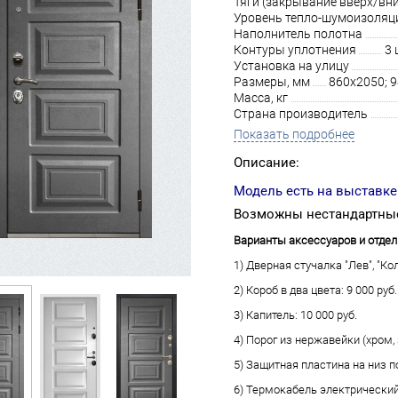
Тяги (закрывание вверх/вни
Уровень тепло-шумоизоляц
Наполнитель полотна
Контуры уплотнения
3 
Установка на улицу
Размеры, мм
860х2050; 
Масса, кг
Страна производитель
Показать подробнее
Описание:
Модель есть на выставке
Возможны нестандартные
Варианты аксессуаров и отдел
1) Дверная стучалка "Лев", "Кол
2) Короб в два цвета: 9 000 руб.
3) Капитель: 10 000 руб.
4) Порог из нержавейки (хром, з
5) Защитная пластина на низ по
6) Термокабель электрический 