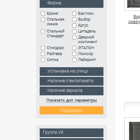
Фирма
Броня
Бастион
Ви
Стальная
Выбор
снар
линия
Аргус
Стальной
Цитадель
Стандарт
Дверной
континент
Стилдорс
ЭТАЛОН
Райтвер
Люксор
Сигма
Лабиринт
Установка на улицу
Наличие стеклопакета
Наличие зеркала
Показать доп. параметры
Группа VK