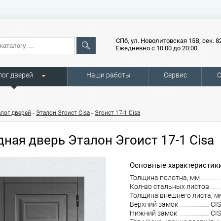
СПб, ул. Новолитовская 15В, сек. 8
Ежедневно с 10:00 до 20:00
лог дверей
Наши работы
Сервис
О
-
-
алог дверей
Эталон Эгоист Cisa
Эгоист 17-1 Cisa
дная дверь Эталон Эгоист 17-1 Cisa
Основные характеристики
Толщина полотна, мм
Кол-во стальных листов
Толщина внешнего листа, м
Верхний замок
CIS
Нижний замок
CIS