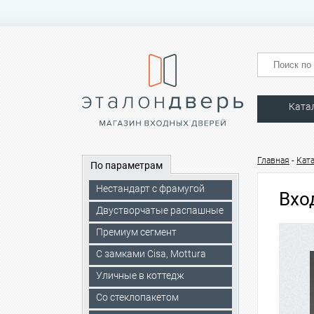
Ката
-
Главная
Кат
По параметрам
Нестандарт с фрамугой
Вхо
Двустворчатые распашные
Премиум сегмент
C замками Cisa, Mottura
Уличные в коттедж
Со стеклопакетом