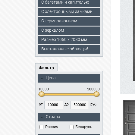
С багетами и капителью
C электронными замками
С терморазрывом
С зеркалом
Размер 1050 х 2080 мм
Выставочные образцы!
Фильтр
Цена
10000
500000
от
до
руб.
Страна
Россия
Беларусь