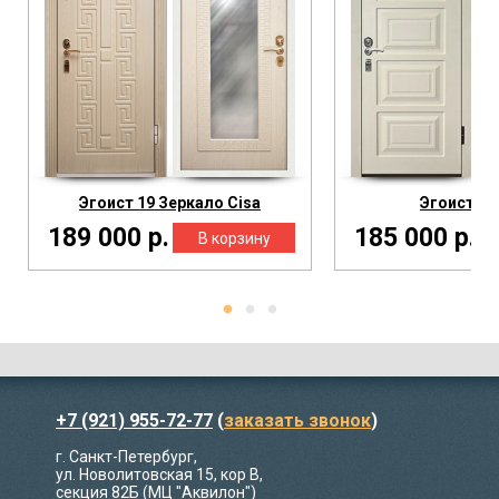
Эгоист 19 Зеркало Cisa
Эгоист 17
189 000 р.
185 000 р.
+7 (921) 955-72-77
(
заказать звонок
)
г. Санкт-Петербург,
ул. Новолитовская 15, кор В,
секция 82Б (МЦ "Аквилон")