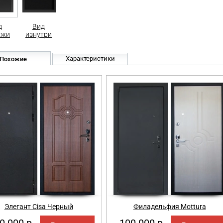
д
Вид
ужи
изнутри
Характеристики
Похожие
Элегант Cisa Черный
Филадельфия Mottura