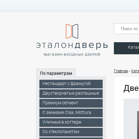
Ката
-
Главная
Кат
По параметрам
Нестандарт с фрамугой
Две
Двустворчатые распашные
Премиум сегмент
C замками Cisa, Mottura
Уличные в коттедж
Со стеклопакетом