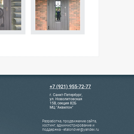
+7 (921) 955-72-77
г. Санкт-Петербург,
ул. Новолитовская
15В, секция 82Б
МЦ "Аквилон"
Разработка, продвижение сайта,
хостинг, администрирование и
поддержка - etalondver@yandex.ru