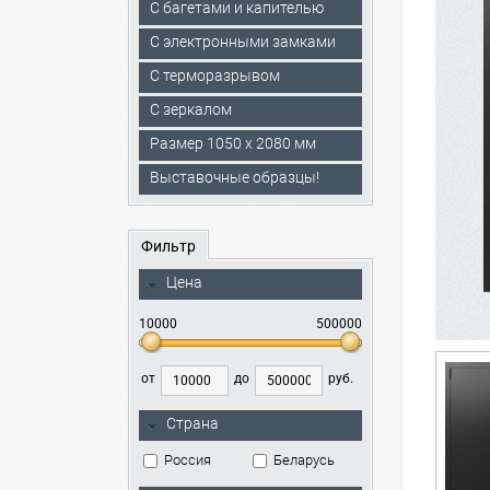
С багетами и капителью
C электронными замками
С терморазрывом
С зеркалом
Размер 1050 х 2080 мм
Выставочные образцы!
Фильтр
Цена
10000
500000
от
до
руб.
Страна
Россия
Беларусь