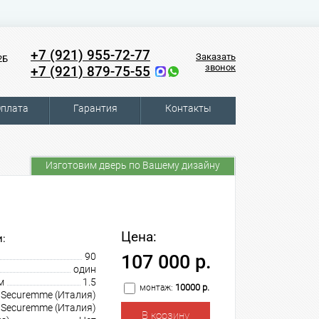
+7 (921) 955-72-77
Заказать
2Б
звонок
+7 (921) 879-75-55
плата
Гарантия
Контакты
Изготовим дверь по Вашему дизайну
Цена:
:
90
107 000 р.
один
м
1.5
10000 р.
монтаж:
Securemme (Италия)
Securemme (Италия)