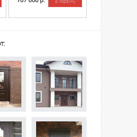
107 000 р.
т: