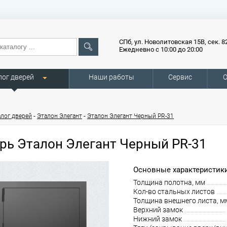
СПб, ул. Новолитовская 15В, сек. 8
Ежедневно с 10:00 до 20:00
лог дверей
Наши работы
Сервис
О
-
-
алог дверей
Эталон Элегант
Эталон Элегант Черный PR-31
рь Эталон Элегант Черный PR-31
Основные характеристики
Толщина полотна, мм
Кол-во стальных листов
Толщина внешнего листа, м
Верхний замок
Нижний замок