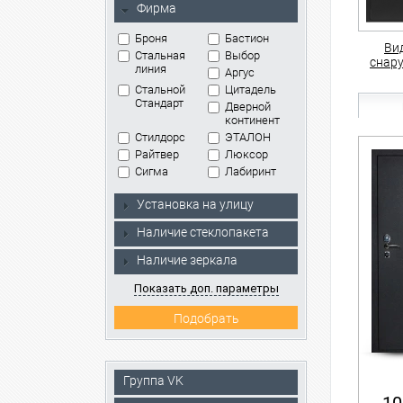
Фирма
Броня
Бастион
Ви
Стальная
Выбор
снар
линия
Аргус
Стальной
Цитадель
Стандарт
Дверной
континент
Стилдорс
ЭТАЛОН
Райтвер
Люксор
Сигма
Лабиринт
Установка на улицу
Наличие стеклопакета
Наличие зеркала
Показать доп. параметры
Группа VK