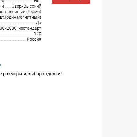
з)
Нет
ии
СверхВысокий
огослойный (Термо)
шт.(один магнитный)
Да
980х2080; нестандарт
120
Россия
!
 размеры и выбор отделки!