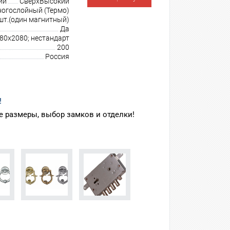
ии
СверхВысокий
огослойный (Термо)
шт.(один магнитный)
Да
980х2080; нестандарт
200
Россия
!
 размеры, выбор замков и отделки!