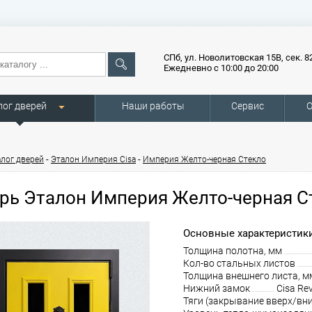
СПб, ул. Новолитовская 15В, сек. 8
Ежедневно с 10:00 до 20:00
лог дверей
Наши работы
Сервис
О
-
-
алог дверей
Эталон Империя Cisa
Империя Желто-черная Стекло
рь Эталон Империя Желто-черная С
Основные характеристики
Толщина полотна, мм
Кол-во стальных листов
Толщина внешнего листа, м
Нижний замок
Cisa Re
Тяги (закрывание вверх/вни