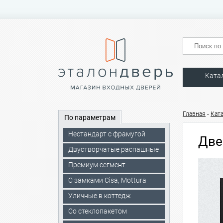
Ката
-
Главная
Кат
По параметрам
Нестандарт с фрамугой
Две
Двустворчатые распашные
Премиум сегмент
C замками Cisa, Mottura
Уличные в коттедж
Со стеклопакетом