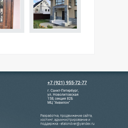
+7 (921) 955-72-77
г. Санкт-Петербург,
ул. Новолитовская
15В, секция 82Б
МЦ "Аквилон"
Разработка, продвижение сайта,
хостинг, администрирование и
поддержка - etalondver@yandex.ru