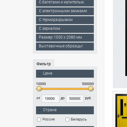
С багетами и капителью
C электронными замками
С терморазрывом
С зеркалом
Размер 1050 х 2080 мм
Выставочные образцы!
Фильтр
Цена
10000
500000
от
до
руб.
Страна
Россия
Беларусь