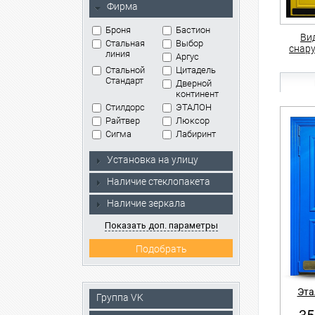
Фирма
Броня
Бастион
Ви
Стальная
Выбор
снар
линия
Аргус
Стальной
Цитадель
Стандарт
Дверной
континент
Стилдорс
ЭТАЛОН
Райтвер
Люксор
Сигма
Лабиринт
Установка на улицу
Наличие стеклопакета
Наличие зеркала
Показать доп. параметры
Эта
Группа VK