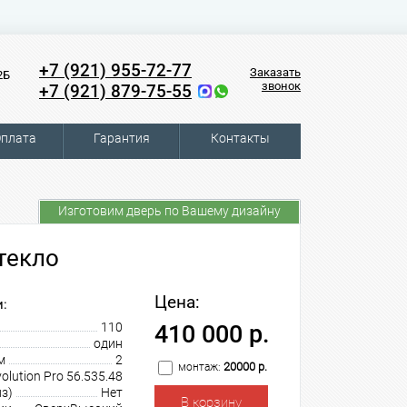
+7 (921) 955-72-77
Заказать
2Б
звонок
+7 (921) 879-75-55
плата
Гарантия
Контакты
Изготовим дверь по Вашему дизайну
текло
Цена:
:
110
410 000 р.
один
м
2
20000 р.
монтаж:
volution Pro 56.535.48
з)
Нет