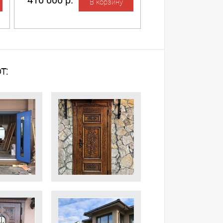
410 000 р.
т: