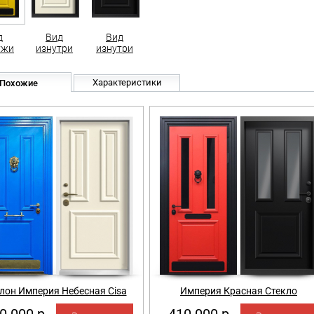
д
Вид
Вид
ужи
изнутри
изнутри
Характеристики
Похожие
лон Империя Небесная Cisa
Империя Красная Стекло