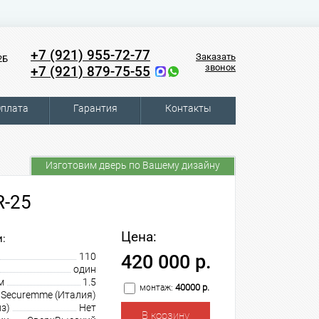
+7 (921) 955-72-77
Заказать
2Б
звонок
+7 (921) 879-75-55
плата
Гарантия
Контакты
Изготовим дверь по Вашему дизайну
R-25
Цена:
:
110
420 000 р.
один
м
1.5
40000 р.
монтаж:
Securemme (Италия)
з)
Нет