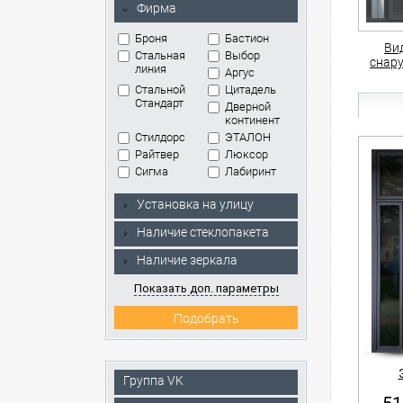
Фирма
Броня
Бастион
Ви
Стальная
Выбор
снар
линия
Аргус
Стальной
Цитадель
Стандарт
Дверной
континент
Стилдорс
ЭТАЛОН
Райтвер
Люксор
Сигма
Лабиринт
Установка на улицу
Наличие стеклопакета
Наличие зеркала
Показать доп. параметры
Группа VK