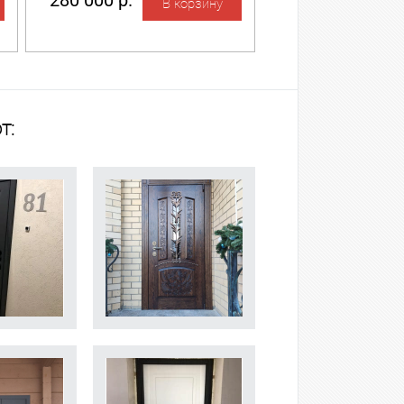
280 000 р.
т: