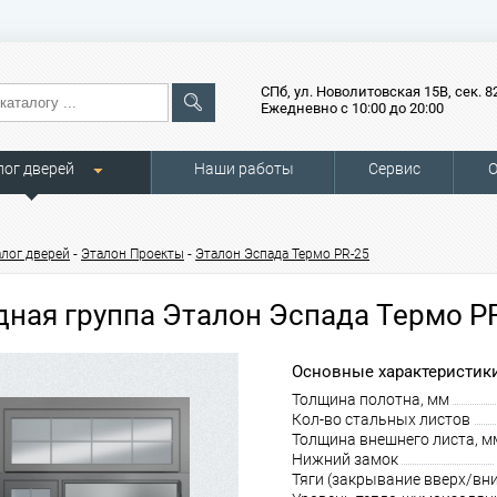
СПб, ул. Новолитовская 15В, сек. 8
Ежедневно с 10:00 до 20:00
лог дверей
Наши работы
Сервис
О
-
-
алог дверей
Эталон Проекты
Эталон Эспада Термо PR-25
дная группа Эталон Эспада Термо P
Основные характеристики
Толщина полотна, мм
Кол-во стальных листов
Толщина внешнего листа, м
Нижний замок
Тяги (закрывание вверх/вни