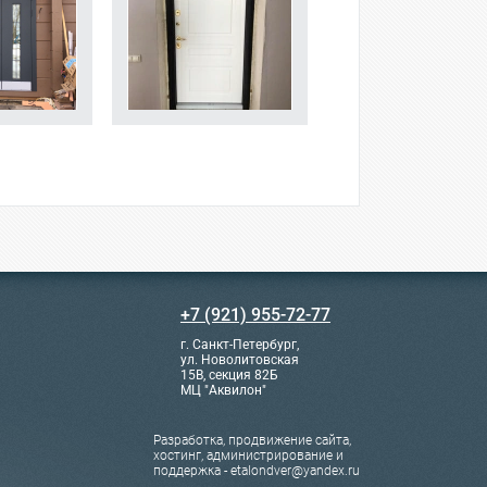
+7 (921) 955-72-77
г. Санкт-Петербург,
ул. Новолитовская
15В, секция 82Б
МЦ "Аквилон"
Разработка, продвижение сайта,
хостинг, администрирование и
поддержка - etalondver@yandex.ru