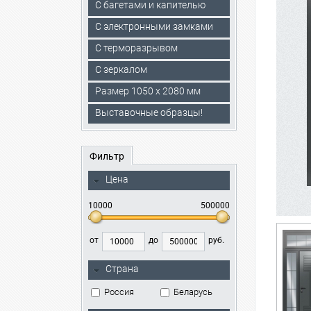
С багетами и капителью
C электронными замками
С терморазрывом
С зеркалом
Размер 1050 х 2080 мм
Выставочные образцы!
Фильтр
Цена
10000
500000
от
до
руб.
Страна
Россия
Беларусь