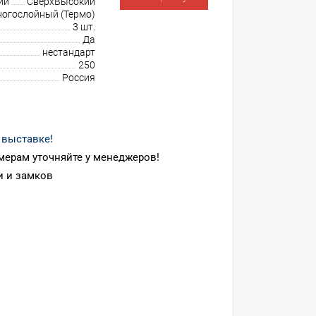
ии
СверхВысокий
огослойный (Термо)
3 шт.
Да
нестандарт
250
Россия
 выставке!
мерам уточняйте у менеджеров!
 и замков