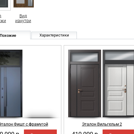
д
Вид
ужи
изнутри
Характеристики
Похожие
Эталон Фишт с фрамугой
Эталон Вильгельм 2