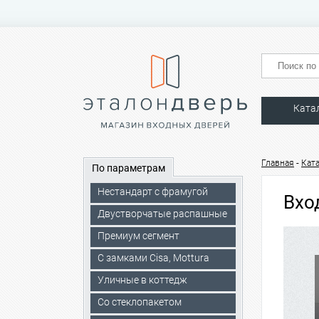
Ката
-
Главная
Кат
По параметрам
Нестандарт с фрамугой
Вхо
Двустворчатые распашные
Премиум сегмент
C замками Cisa, Mottura
Уличные в коттедж
Со стеклопакетом