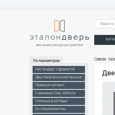
Ката
-
Главная
Кат
По параметрам
Нестандарт с фрамугой
Две
Двустворчатые распашные
Премиум сегмент
C замками Cisa, Mottura
Уличные в коттедж
Со стеклопакетом