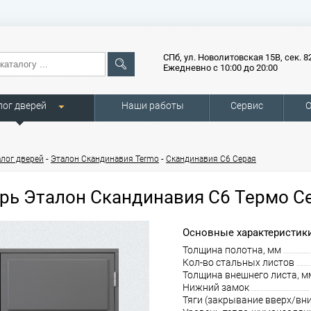
СПб, ул. Новолитовская 15В, сек. 8
Ежедневно с 10:00 до 20:00
лог дверей
Наши работы
Сервис
О
-
-
алог дверей
Эталон Скандинавия Termo
Скандинавия С6 Серая
рь Эталон Скандинавия С6 Термо С
Основные характеристики
Толщина полотна, мм
Кол-во стальных листов
Толщина внешнего листа, м
Нижний замок
Тяги (закрывание вверх/вни