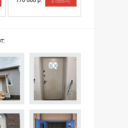
170 000 р.
т: