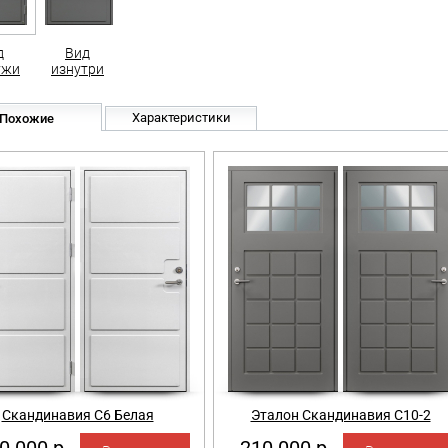
д
Вид
ужи
изнутри
Характеристики
Похожие
Скандинавия С6 Белая
Эталон Скандинавия С10-2