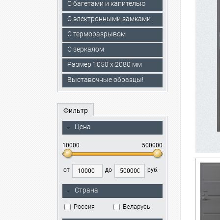
С багетами и капителью
C электронными замками
С терморазрывом
С зеркалом
Размер 1050 х 2080 мм
Выставочные образцы!
Фильтр
Цена
10000
500000
от
до
руб.
Страна
Россия
Беларусь