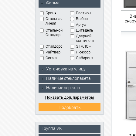
Фирма
Броня
Бастион
Ви
Стальная
Выбор
снар
линия
Аргус
Стальной
Цитадель
Стандарт
Дверной
континент
Стилдорс
ЭТАЛОН
Райтвер
Люксор
Сигма
Лабиринт
Установка на улицу
Наличие стеклопакета
Наличие зеркала
Показать доп. параметры
Группа VK