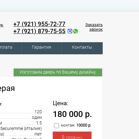
+7 (921) 955-72-77
Заказать
2Б
звонок
+7 (921) 879-75-55
плата
Гарантия
Контакты
Изготовим дверь по Вашему дизайну
ерая
Цена:
:
120
180 000 р.
один
м
1.5
10000 р.
монтаж:
Securemme (Италия)
з)
Нет