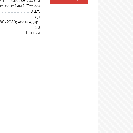
ии
СверхВысокий
огослойный (Термо)
3 шт.
Да
980х2080; нестандарт
130
Россия