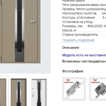
Нижний замок
Тяги (закрывание вверх/вни
Уровень тепло-шумоизоляц
Наполнитель полотна
Мн
Контуры уплотнения
3 
Установка на улицу
Размеры, мм
860х2050; 
Масса, кг
Страна производитель
Показать подробнее
Описание:
Модель есть на выставке
Возможны нестандартные
Фотографии: