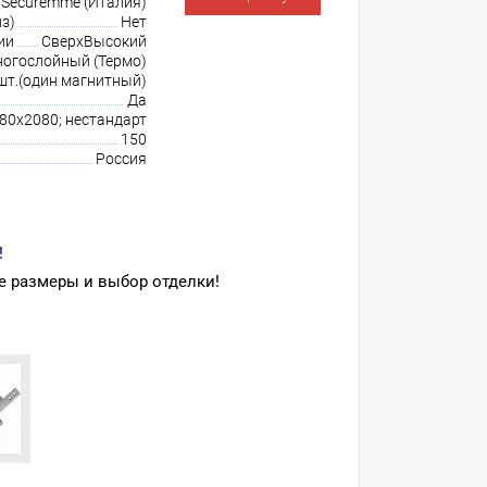
Securemme (Италия)
з)
Нет
ии
СверхВысокий
огослойный (Термо)
шт.(один магнитный)
Да
980х2080; нестандарт
150
Россия
!
 размеры и выбор отделки!