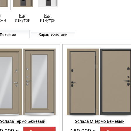
д
Вид
Вид
ужи
изнутри
изнутри
Характеристики
Похожие
Эспада Термо Бежевый
Эспада М Термо Бежевый