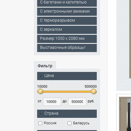
С багетами и капителью
C электронными замками
С терморазрывом
С зеркалом
Размер 1050 х 2080 мм
Выставочные образцы!
Фильтр
Цена
10000
500000
от
до
руб.
Страна
Россия
Беларусь