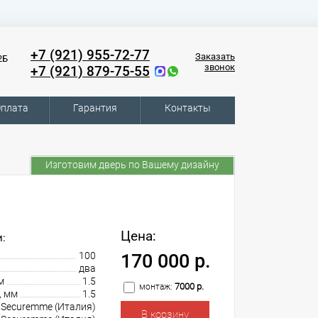
+7 (921) 955-72-77
Заказать
2Б
звонок
+7 (921) 879-75-55
плата
Гарантия
Контакты
Изготовим дверь по Вашему дизайну
Цена:
:
100
170 000 р.
два
м
1.5
7000 р.
монтаж:
, мм
1.5
Securemme (Италия)