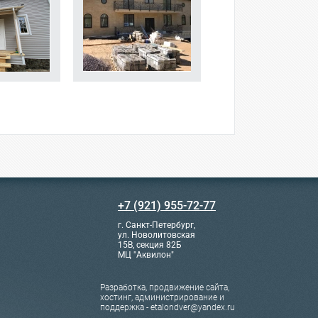
+7 (921) 955-72-77
г. Санкт-Петербург,
ул. Новолитовская
15В, секция 82Б
МЦ "Аквилон"
Разработка, продвижение сайта,
хостинг, администрирование и
поддержка - etalondver@yandex.ru