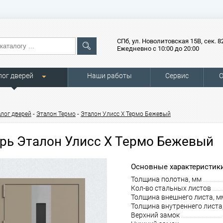
СПб, ул. Новолитовская 15В, сек. 8
Ежедневно с 10:00 до 20:00
лог дверей
Наши работы
Сервис
О
-
-
алог дверей
Эталон Термо
Эталон Улисс Х Термо Бежевый
рь Эталон Улисс Х Термо Бежевый
Основные характеристики
Толщина полотна, мм
Кол-во стальных листов
Толщина внешнего листа, м
Толщина внутреннего листа
Верхний замок