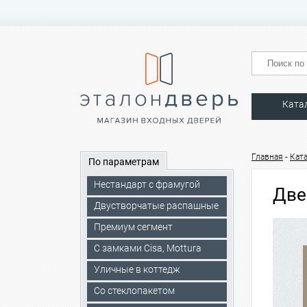
Ката
-
Главная
Кат
По параметрам
Нестандарт с фрамугой
Две
Двустворчатые распашные
Премиум сегмент
C замками Cisa, Mottura
Уличные в коттедж
Со стеклопакетом