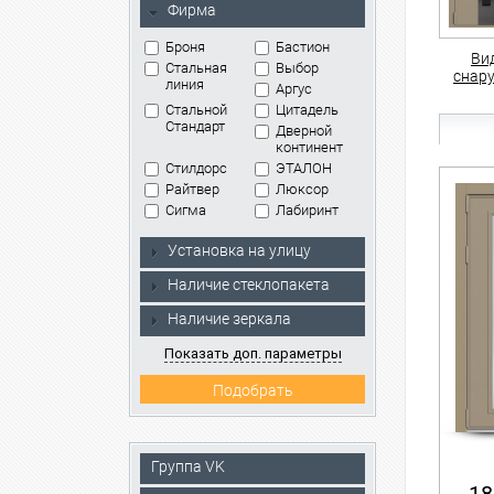
Фирма
Броня
Бастион
Ви
Стальная
Выбор
снар
линия
Аргус
Стальной
Цитадель
Стандарт
Дверной
континент
Стилдорс
ЭТАЛОН
Райтвер
Люксор
Сигма
Лабиринт
Установка на улицу
Наличие стеклопакета
Наличие зеркала
Показать доп. параметры
Группа VK