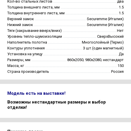
Кол-во стальных листов
два
Толщина внешнего листа, мм
1.5
Толщина внутреннего листа, мм
1.5
Верхний замок
Securemme (Италия)
Нижний замок
Securemme (Италия)
Тяги (закрывание вверх/вниз)
Нет
Уровень тепло-шумоизоляции
СверхВысокий
Наполнитель полотна
Многослойный (Термо)
Контуры уплотнения
3 шт.(один магнитный)
Установка на улицу
Да
Размеры, мм
860х2050; 980х2080; нестандарт
Масса, кг
150
Страна производитель
Россия
Модель есть на выставке!
Возможны нестандартные размеры и выбор
отделки!