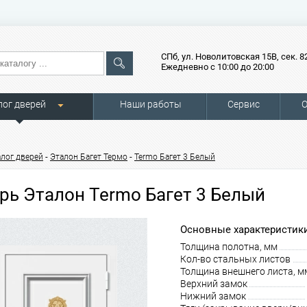
СПб, ул. Новолитовская 15В, сек. 8
Ежедневно с 10:00 до 20:00
лог дверей
Наши работы
Сервис
О
-
-
алог дверей
Эталон Багет Термо
Termo Багет 3 Белый
рь Эталон Termo Багет 3 Белый
Основные характеристики
Толщина полотна, мм
Кол-во стальных листов
Толщина внешнего листа, м
Верхний замок
Нижний замок