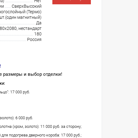
з)
Нет
ии
СверхВысокий
огослойный (Термо)
шт.(один магнитный)
Да
980х2080, нестандарт
180
Россия
!
 размеры и выбор отделки!
ки:
ьцо": 17 000 руб.
олото): 6 000 руб.
лотна (хром, золото): 11 000 руб. за сторону;
для подогрева дверного короба: 17 000 руб.;