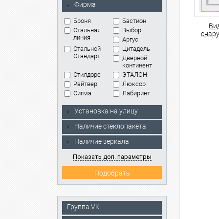
Фирма
Броня
Бастион
Ви
Стальная
Выбор
снар
линия
Аргус
Стальной
Цитадель
Стандарт
Дверной
континент
Стилдорс
ЭТАЛОН
Райтвер
Люксор
Сигма
Лабиринт
Установка на улицу
Наличие стеклопакета
Наличие зеркала
Показать доп. параметры
Группа VK