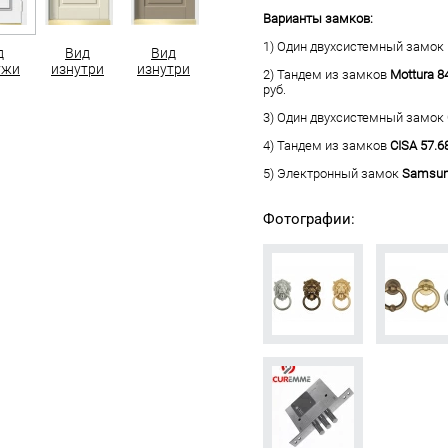
Варианты замков:
1) Один двухсистемный замок
д
Вид
Вид
ужи
изнутри
изнутри
2) Тандем из замков
Mottura 8
руб.
3) Один двухсистемный замок
4) Тандем из замков
CISA 57.6
5) Электронный замок
Samsun
Фотографии: