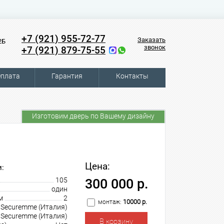
+7 (921) 955-72-77
Заказать
2Б
звонок
+7 (921) 879-75-55
плата
Гарантия
Контакты
Изготовим дверь по Вашему дизайну
Цена:
:
105
300 000 р.
один
м
2
10000 р.
монтаж:
Securemme (Италия)
Securemme (Италия)