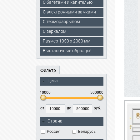
С багетами и капителью
C электронными замками
С терморазрывом
С зеркалом
Размер 1050 х 2080 мм
Выставочные образцы!
Фильтр
Цена
10000
500000
от
до
руб.
Страна
Россия
Беларусь