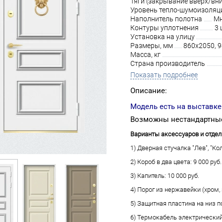
Тяги (закрывание вверх/вни
Уровень тепло-шумоизоляц
Наполнитель полотна
Мн
Контуры уплотнения
3 
Установка на улицу
Размеры, мм
860х2050, 
Масса, кг
Страна производитель
Показать подробнее
Описание:
Модель есть на выставке
Возможны нестандартные
Варианты аксессуаров и отдел
1) Дверная стучалка "Лев", "Кол
2) Короб в два цвета: 9 000 руб.
3) Капитель: 10 000 руб.
4) Порог из нержавейки (хром, з
5) Защитная пластина на низ по
6) Термокабель электрический 