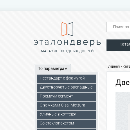
Ката
-
Главная
Кат
По параметрам
Нестандарт с фрамугой
Две
Двустворчатые распашные
Премиум сегмент
C замками Cisa, Mottura
Уличные в коттедж
Со стеклопакетом