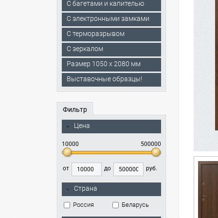
С багетами и капителью
C электронными замками
С терморазрывом
С зеркалом
Размер 1050 х 2080 мм
Выставочные образцы!
Фильтр
Цена
10000
500000
от
до
руб.
Страна
Россия
Беларусь