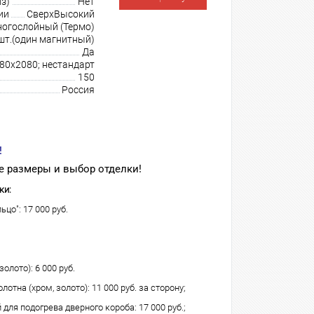
з)
Нет
ии
СверхВысокий
огослойный (Термо)
шт.(один магнитный)
Да
980х2080; нестандарт
150
Россия
!
 размеры и выбор отделки!
ки:
ьцо": 17 000 руб.
олото): 6 000 руб.
лотна (хром, золото): 11 000 руб. за сторону;
для подогрева дверного короба: 17 000 руб.;