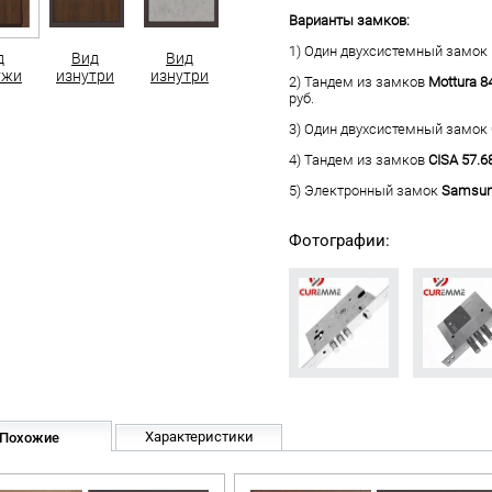
Варианты замков:
1) Один двухсистемный замок
д
Вид
Вид
ужи
изнутри
изнутри
2) Тандем из замков
Mottura 8
руб.
3) Один двухсистемный замок
4) Тандем из замков
CISA 57.6
5) Электронный замок
Samsun
Фотографии:
Характеристики
Похожие