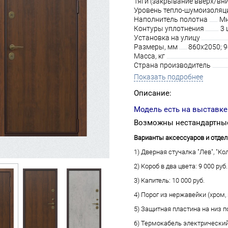
Тяги (закрывание вверх/вни
Уровень тепло-шумоизоляц
Наполнитель полотна
Мн
Контуры уплотнения
3 
Установка на улицу
Размеры, мм
860х2050; 
Масса, кг
Страна производитель
Показать подробнее
Описание:
Модель есть на выставке
Возможны нестандартные
Варианты аксессуаров и отдел
1) Дверная стучалка "Лев", "Кол
2) Короб в два цвета: 9 000 руб.
3) Капитель: 10 000 руб.
4) Порог из нержавейки (хром, з
5) Защитная пластина на низ по
6) Термокабель электрический 