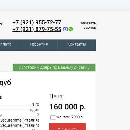
+7 (921) 955-72-77
Заказать
2Б
звонок
+7 (921) 879-75-55
плата
Гарантия
Контакты
Изготовим дверь по Вашему дизайну
дуб
Цена:
:
120
160 000 р.
один
м
2
7000 р.
монтаж:
Securemme (Италия)
Securemme (Италия)