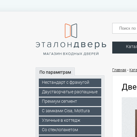
Ката
-
Главная
Кат
По параметрам
Нестандарт с фрамугой
Две
Двустворчатые распашные
Премиум сегмент
C замками Cisa, Mottura
Уличные в коттедж
Со стеклопакетом