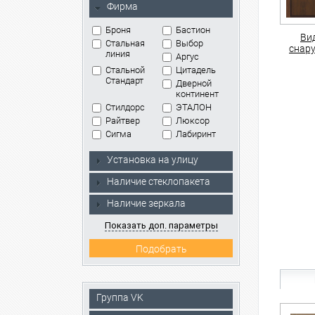
Фирма
Броня
Бастион
Ви
Стальная
Выбор
снар
линия
Аргус
Стальной
Цитадель
Стандарт
Дверной
континент
Стилдорс
ЭТАЛОН
Райтвер
Люксор
Сигма
Лабиринт
Установка на улицу
Наличие стеклопакета
Наличие зеркала
Показать доп. параметры
Группа VK