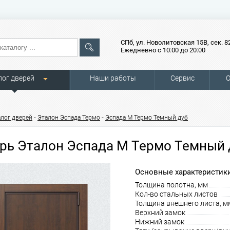
СПб, ул. Новолитовская 15В, сек. 8
Ежедневно с 10:00 до 20:00
лог дверей
Наши работы
Сервис
О
-
-
алог дверей
Эталон Эспада Термо
Эспада М Термо Темный дуб
рь Эталон Эспада М Термо Темный 
Основные характеристики
Толщина полотна, мм
Кол-во стальных листов
Толщина внешнего листа, м
Верхний замок
Нижний замок