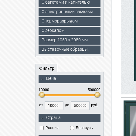
С багетами и капителью
C электронными замками
С терморазрывом
С зеркалом
Размер 1050 х 2080 мм
Выставочные образцы!
Фильтр
Цена
10000
500000
от
до
руб.
Страна
Россия
Беларусь