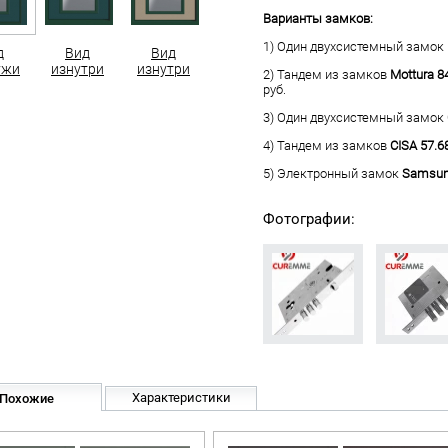
Варианты замков:
1) Один двухсистемный замок
д
Вид
Вид
ужи
изнутри
изнутри
2) Тандем из замков
Mottura 8
руб.
3) Один двухсистемный замок
4) Тандем из замков
CISA 57.6
5) Электронный замок
Samsun
Фотографии:
Характеристики
Похожие