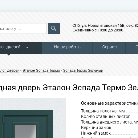
СПб, ул. Новолитовская 15В, сек. 8
Ежедневно с 10:00 до 20:00
лог дверей
Наши работы
Сервис
О
-
-
алог дверей
Эталон Эспада Термо
Эспада Термо Зеленый
дная дверь Эталон Эспада Термо З
Основные характеристики
Толщина полотна, мм
Кол-во стальных листов
Толщина внешнего листа, м
Верхний замок
Нижний замок