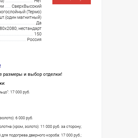
з)
Нет
ии
СверхВысокий
огослойный (Термо)
шт.(один магнитный)
Да
980х2080; нестандарт
150
Россия
!
 размеры и выбор отделки!
ки:
ьцо": 17 000 руб.
олото): 6 000 руб.
лотна (хром, золото): 11 000 руб. за сторону;
для подогрева дверного короба: 17 000 руб.;