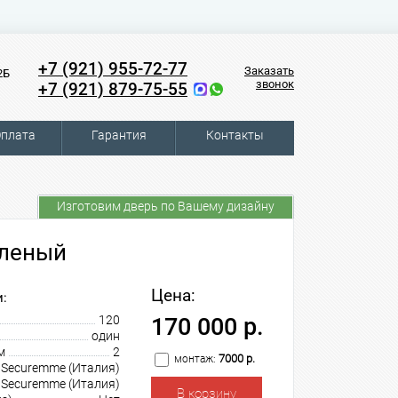
+7 (921) 955-72-77
Заказать
2Б
звонок
+7 (921) 879-75-55
плата
Гарантия
Контакты
Изготовим дверь по Вашему дизайну
еленый
Цена:
:
120
170 000 р.
один
м
2
7000 р.
монтаж:
Securemme (Италия)
Securemme (Италия)