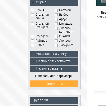
Фирма
Броня
Бастион
Ви
Стальная
Выбор
снар
линия
Аргус
Стальной
Цитадель
Стандарт
Дверной
континент
Стилдорс
ЭТАЛОН
Райтвер
Люксор
Сигма
Лабиринт
Установка на улицу
Наличие стеклопакета
Наличие зеркала
Показать доп. параметры
Группа VK