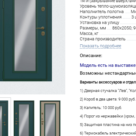
Тяги (закрывание вверх/вни
Уровень тепло-шумоизоляц
Наполнитель полотна
Мн
Контуры уплотнения
3 
Установка на улицу
Размеры, мм
860х2050; 
Масса, кг
Страна производитель
Показать подробнее
Описание:
Модель есть на выставке
Возможны нестандартные
Варианты аксессуаров и отдел
1) Дверная стучалка "Лев", "Кол
2) Короб в два цвета: 9 000 руб.
3) Капитель: 10 000 руб.
4) Порог из нержавейки (хром, з
5) Защитная пластина на низ по
6) Термокабель электрический 