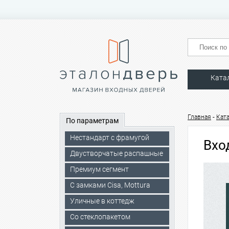
Ката
-
Главная
Кат
По параметрам
Нестандарт с фрамугой
Вхо
Двустворчатые распашные
Премиум сегмент
C замками Cisa, Mottura
Уличные в коттедж
Со стеклопакетом