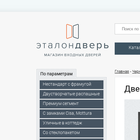
Ката
-
Главная
Чер
По параметрам
Нестандарт с фрамугой
Две
Двустворчатые распашные
Премиум сегмент
C замками Cisa, Mottura
Уличные в коттедж
Со стеклопакетом