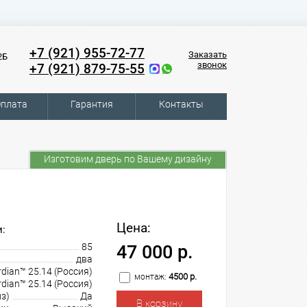
+7 (921) 955-72-77
Заказать
2Б
звонок
+7 (921) 879-75-55
плата
Гарантия
Контакты
Изготовим дверь по Вашему дизайну
Цена:
:
85
47 000 р.
два
dian™ 25.14 (Россия)
4500 р.
монтаж:
dian™ 25.14 (Россия)
з)
Да