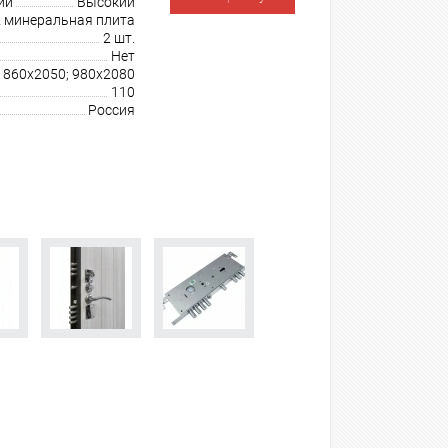
ии
Высокий
минеральная плита
2 шт.
Нет
860х2050; 980х2080
110
Россия