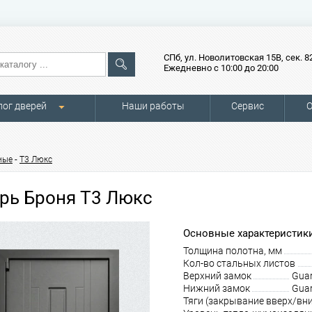
СПб, ул. Новолитовская 15В, сек. 8
Ежедневно с 10:00 до 20:00
лог дверей
Наши работы
Сервис
О
-
ные
Т3 Люкс
рь Броня Т3 Люкс
Основные характеристики
Толщина полотна, мм
Кол-во стальных листов
Верхний замок
Guar
Нижний замок
Guar
Тяги (закрывание вверх/вни