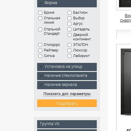
Фирма
Броня
Бастион
Ви
Стальная
Выбор
снар
линия
Аргус
Стальной
Цитадель
Стандарт
Дверной
континент
Стилдорс
ЭТАЛОН
Райтвер
Люксор
Сигма
Лабиринт
Установка на улицу
Наличие стеклопакета
Наличие зеркала
Показать доп. параметры
Группа VK