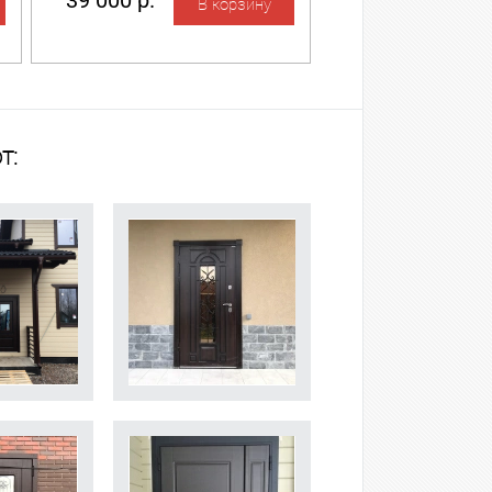
39 000 р.
т: