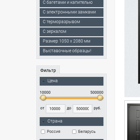
С багетами и капителью
C электронными замками
С терморазрывом
С зеркалом
Размер 1050 х 2080 мм
Выставочные образцы!
Фильтр
Цена
10000
500000
от
до
руб.
Страна
Россия
Беларусь