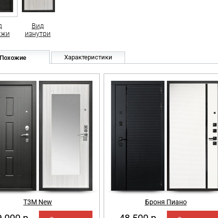
д
Вид
ужи
изнутри
Характеристики
Похожие
Т3М New
Броня Пиано