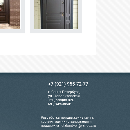
+7 (921) 955-72-77
г. Санкт-Петербург,
ул. Новолитовская
15В, секция 82Б
МЦ "Аквилон"
Разработка, продвижение сайта,
хостинг, администрирование и
поддержка - etalondver@yandex.ru