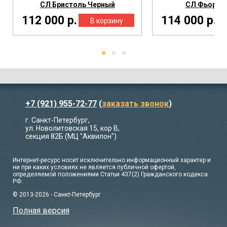
СЛ Бристоль Черный
СЛ Фьорд 
112 000 р.
114 000 р.
+7 (921) 955-72-77
(
заказать звонок
)
г. Санкт-Петербург,
ул. Новолитовская 15, кор В,
секция 82Б (МЦ "Аквилон")
Интернет-ресурс носит исключительно информационный характер и
ни при каких условиях не является публичной офертой,
определяемой положениями Статьи 437(2) Гражданского кодекса
РФ.
© 2013-2026 - Санкт-Петербург
Полная версия