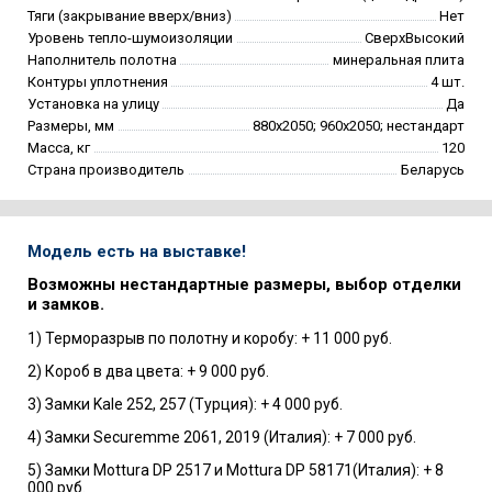
Тяги (закрывание вверх/вниз)
Нет
Уровень тепло-шумоизоляции
СверхВысокий
Наполнитель полотна
минеральная плита
Контуры уплотнения
4 шт.
Установка на улицу
Да
Размеры, мм
880х2050; 960х2050; нестандарт
Масса, кг
120
Страна производитель
Беларусь
Модель есть на выставке!
Возможны нестандартные размеры, выбор отделки
и замков.
1) Терморазрыв по полотну и коробу: + 11 000 руб.
2) Короб в два цвета: + 9 000 руб.
3) Замки Kale 252, 257 (Турция): + 4 000 руб.
4) Замки Securemme 2061, 2019 (Италия): + 7 000 руб.
5) Замки Mottura DP 2517 и Mottura DP 58171(Италия): + 8
000 руб.