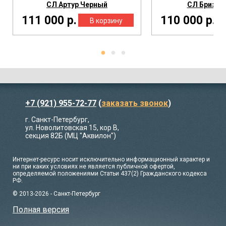
СЛ Артур Черный
СЛ Бриз Ч
111 000 р.
110 000 р.
+7 (921) 955-72-77
(
заказать звонок
)
г. Санкт-Петербург,
ул. Новолитовская 15, кор В,
секция 82Б (МЦ "Аквилон")
Интернет-ресурс носит исключительно информационный характер и
ни при каких условиях не является публичной офертой,
определяемой положениями Статьи 437(2) Гражданского кодекса
РФ.
© 2013-2026 - Санкт-Петербург
Полная версия