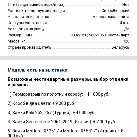
Тяги (закрывание вверх/вниз)
Нет
Уровень тепло-шумоизоляции
СверхВысокий
Наполнитель полотна
минеральная плита
Контуры уплотнения
4 шт.
Установка на улицу
Да
Размеры, мм
880х2050; 960х2050; нестандарт
Масса, кг
120
Страна производитель
Беларусь
Модель есть на выставке!
Возможны нестандартные размеры, выбор отделки
и замков.
1) Терморазрыв по полотну и коробу: + 11 000 руб.
2) Короб в два цвета: + 9 000 руб.
3) Замки Kale 252, 257 (Турция): + 4 000 руб.
4) Замки Securemme 2061, 2019 (Италия): + 7 000 руб.
5) Замки Mottura DP 2517 и Mottura DP 58171(Италия): + 8
000 руб.