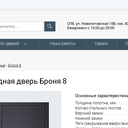
СПб, ул. Новолитовская 15В, сек. 8
Ежедневно с 10:00 до 20:00
лог дверей
Наши работы
Сервис
О
-
ные
Броня 8
дная дверь Броня 8
Основные характеристики
Толщина полотна, мм
Кол-во стальных листов
Верхний замок
Нижний замок
Тяги (закрывание вверх/вни