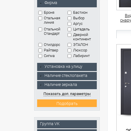
Фирма
Броня
Бастион
Ви
Стальная
Выбор
снар
линия
Аргус
Стальной
Цитадель
Стандарт
Дверной
континент
Стилдорс
ЭТАЛОН
Райтвер
Люксор
Сигма
Лабиринт
Установка на улицу
Наличие стеклопакета
Наличие зеркала
Показать доп. параметры
Группа VK