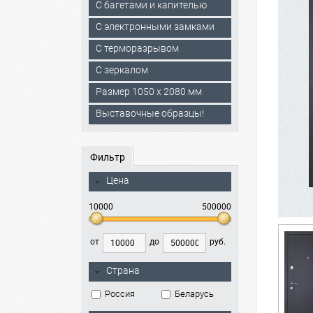
С багетами и капителью
C электронными замками
С терморазрывом
С зеркалом
Размер 1050 х 2080 мм
Выставочные образцы!
Фильтр
Цена
10000
500000
от
до
руб.
Страна
Россия
Беларусь