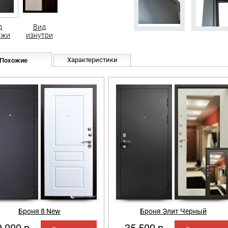
д
Вид
ужи
изнутри
Характеристики
Похожие
Броня 8 New
Броня Элит Черный