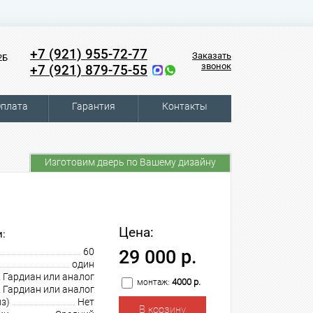
+7 (921) 955-72-77
Заказать
2Б
звонок
+7 (921) 879-75-55
плата
Гарантия
Контакты
Изготовим дверь по Вашему дизайну
Цена:
:
60
29 000 р.
один
Гардиан или аналог
4000 р.
монтаж:
Гардиан или аналог
з)
Нет