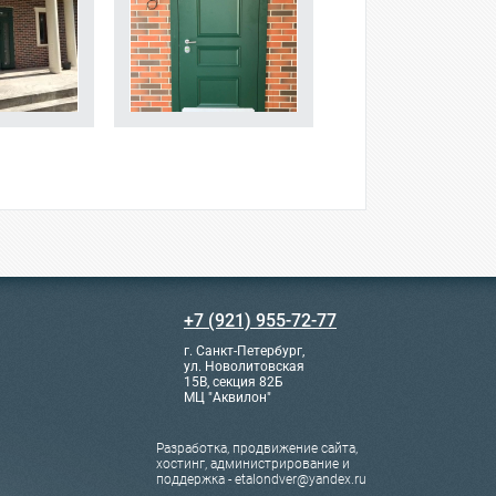
+7 (921) 955-72-77
г. Санкт-Петербург,
ул. Новолитовская
15В, секция 82Б
МЦ "Аквилон"
Разработка, продвижение сайта,
хостинг, администрирование и
поддержка - etalondver@yandex.ru