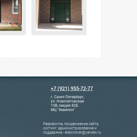
+7 (921) 955-72-77
г. Санкт-Петербург,
ул. Новолитовская
15В, секция 82Б
МЦ "Аквилон"
Разработка, продвижение сайта,
хостинг, администрирование и
поддержка - etalondver@yandex.ru