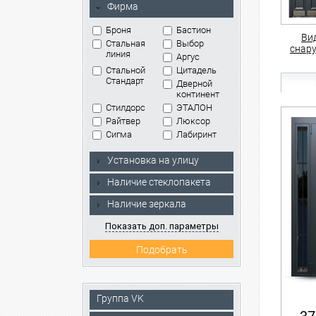
Фирма
Броня
Бастион
Ви
Стальная
Выбор
снар
линия
Аргус
Стальной
Цитадель
Стандарт
Дверной
континент
Стилдорс
ЭТАЛОН
Райтвер
Люксор
Сигма
Лабиринт
Установка на улицу
Наличие стеклопакета
Наличие зеркала
Показать доп. параметры
Группа VK