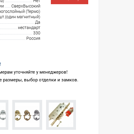
з)
Нет
ии
СверхВысокий
огослойный (Термо)
шт.(один магнитный)
Да
нестандарт
330
Россия
!
мерам уточняйте у менеджеров!
 размеры, выбор отделки и замков.