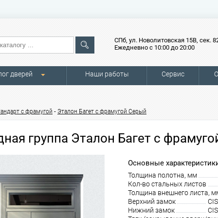
СПб, ул. Новолитовская 15В, сек. 8
Ежедневно с 10:00 до 20:00
лог дверей
Наши работы
Сервис
О
-
тандарт с фрамугой
Эталон Багет с фрамугой Серый
дная группа Эталон Багет с фрамуг
Основные характеристики
Толщина полотна, мм
Кол-во стальных листов
Толщина внешнего листа, м
Верхний замок
CIS
Нижний замок
CIS