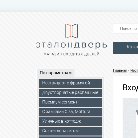
Ката
-
Главная
Нес
По параметрам
Нестандарт с фрамугой
Вхо
Двустворчатые распашные
Премиум сегмент
C замками Cisa, Mottura
Уличные в коттедж
Со стеклопакетом