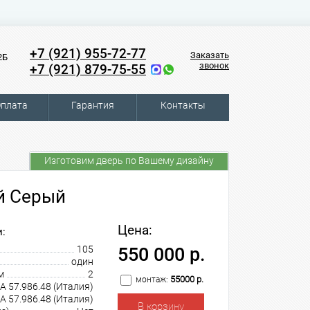
+7 (921) 955-72-77
Заказать
2Б
звонок
+7 (921) 879-75-55
плата
Гарантия
Контакты
Изготовим дверь по Вашему дизайну
ой Серый
Цена:
:
105
550 000 р.
один
м
2
55000 р.
монтаж:
A 57.986.48 (Италия)
A 57.986.48 (Италия)