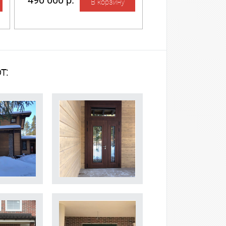
490 000 р.
т: