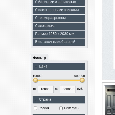
С багетами и капителью
C электронными замками
С терморазрывом
С зеркалом
Размер 1050 х 2080 мм
Выставочные образцы!
Фильтр
Цена
10000
500000
от
до
руб.
Страна
Россия
Беларусь