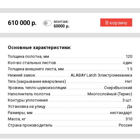
610 000 р.
монтаж:
60000 р.
Основные характеристики:
Толщина полотна, мм
120
Кол-во стальных листов
один
Толщина внешнего листа, мм
1.5
Нижний замок
ALABAY Latch Электромеханика
Тяги (закрывание вверх/вниз)
Нет
Уровень тепло-шумоизоляции
СчерхВысокий
Наполнитель полотна
Многослойный (Термо)
Контуры уплотнения
3 шт.
Установка на улицу
Да
Размеры, мм
нестандарт
Масса, кг
310
Страна производитель
Россия