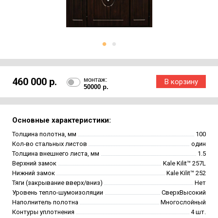
460 000 р.
монтаж:
50000 р.
Основные характеристики:
Толщина полотна, мм
100
Кол-во стальных листов
один
Толщина внешнего листа, мм
1.5
Верхний замок
Kale Kilit™ 257L
Нижний замок
Kale Kilit™ 252
Тяги (закрывание вверх/вниз)
Нет
Уровень тепло-шумоизоляции
СверхВысокий
Наполнитель полотна
Многослойный
Контуры уплотнения
4 шт.