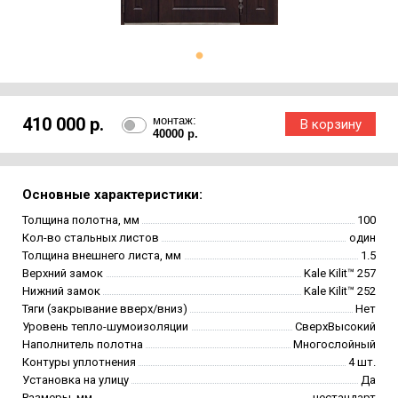
410 000 р.
монтаж:
40000 р.
Основные характеристики:
Толщина полотна, мм
100
Кол-во стальных листов
один
Толщина внешнего листа, мм
1.5
Верхний замок
Kale Kilit™ 257
Нижний замок
Kale Kilit™ 252
Тяги (закрывание вверх/вниз)
Нет
Уровень тепло-шумоизоляции
СверхВысокий
Наполнитель полотна
Многослойный
Контуры уплотнения
4 шт.
Установка на улицу
Да
Размеры, мм
нестандарт