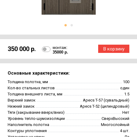
350 000 р.
монтаж:
35000 р.
Основные характеристики:
Толщина полотна, мм
100
Кол-во стальных листов
один
Толщина внешнего листа, мм
1.5
Верхний замок
Apecs T-57 (сувальдный)
Нижний замок
Apecs T-52 (цилиндровый)
Тяги (закрывание вверх/вниз)
Нет
Уровень тепло-шумоизоляции
СверхВысокий
Наполнитель полотна
Многослойный
Контуры уплотнения
4 шт.
Установка на улицу
Да