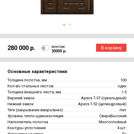
280 000 р.
монтаж:
30000 р.
Основные характеристики:
Толщина полотна, мм
100
Кол-во стальных листов
один
Толщина внешнего листа, мм
1.5
Верхний замок
Apecs T-57 (сувальдный)
Нижний замок
Apecs T-52 (цилиндровый)
Тяги (закрывание вверх/вниз)
Нет
Уровень тепло-шумоизоляции
СверхВысокий
Наполнитель полотна
Многослойный
Контуры уплотнения
4 шт.
Установка на улицу
Да