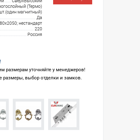
ии
СверхВысокий
огослойный (Термо)
шт.(один магнитный)
Да
80х2050; нестандарт
220
Россия
!
м размерам уточняйте у менеджеров!
 размеры, выбор отделки и замков.