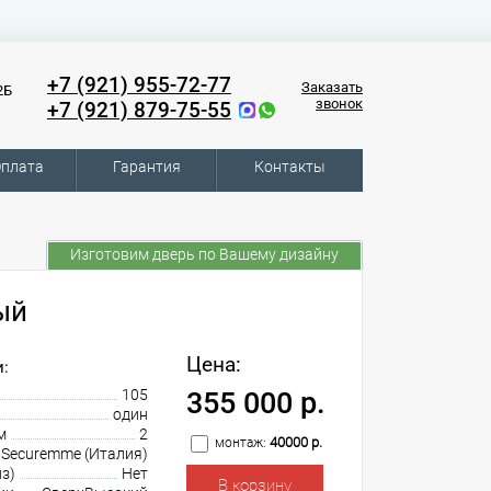
+7 (921) 955-72-77
Заказать
2Б
звонок
+7 (921) 879-75-55
плата
Гарантия
Контакты
Изготовим дверь по Вашему дизайну
ый
Цена:
:
105
355 000 р.
один
м
2
40000 р.
монтаж:
Securemme (Италия)
з)
Нет