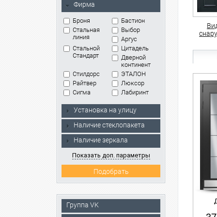
Фирма
Броня
Бастион
Ви
Стальная
Выбор
снар
линия
Аргус
Стальной
Цитадель
Стандарт
Дверной
континент
Стилдорс
ЭТАЛОН
Райтвер
Люксор
Сигма
Лабиринт
Установка на улицу
Наличие стеклопакета
Наличие зеркала
Показать доп. параметры
Группа VK