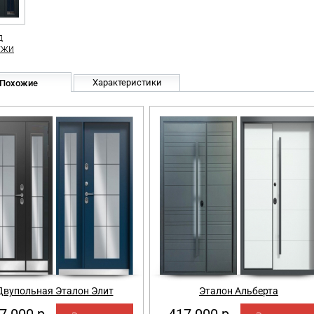
д
ужи
Характеристики
Похожие
Двупольная Эталон Элит
Эталон Альберта