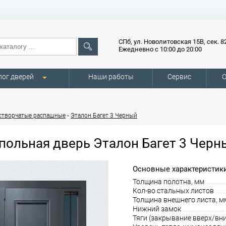
СПб, ул. Новолитовская 15В, сек. 8
Ежедневно с 10:00 до 20:00
лог дверей
Наши работы
Сервис
О
-
створчатые распашные
Эталон Багет 3 Черный
польная дверь Эталон Багет 3 Черн
Основные характеристики
Толщина полотна, мм
Кол-во стальных листов
Толщина внешнего листа, м
Нижний замок
Тяги (закрывание вверх/вни