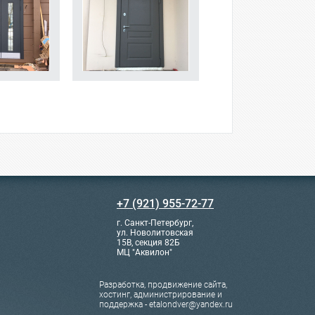
+7 (921) 955-72-77
г. Санкт-Петербург,
ул. Новолитовская
15В, секция 82Б
МЦ "Аквилон"
Разработка, продвижение сайта,
хостинг, администрирование и
поддержка - etalondver@yandex.ru