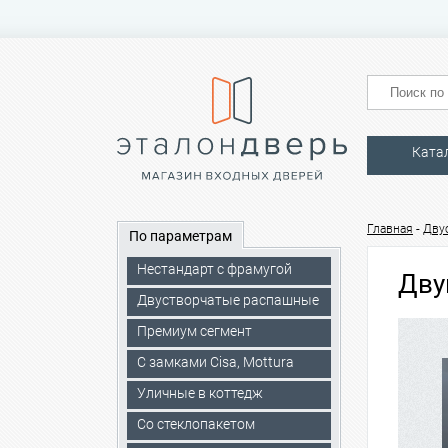
Ката
-
Главная
Дву
По параметрам
Нестандарт с фрамугой
Дву
Двустворчатые распашные
Премиум сегмент
C замками Cisa, Mottura
Уличные в коттедж
Со стеклопакетом