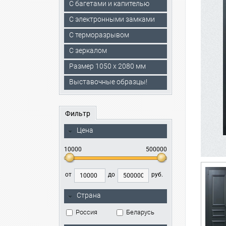
С багетами и капителью
C электронными замками
С терморазрывом
С зеркалом
Размер 1050 х 2080 мм
Выставочные образцы!
Фильтр
Цена
10000
500000
от
до
руб.
Страна
Россия
Беларусь