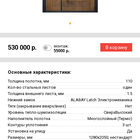
530 000 р.
монтаж:
55000 р.
Основные характеристики:
Толщина полотна, мм
110
Кол-во стальных листов
один
Толщина внешнего листа, мм
1.5
Нижний замок
ALABAY Latch Электромеханика
Тяги (закрывание вверх/вниз)
Нет
Уровень тепло-шумоизоляции
СверхВысокий
Наполнитель полотна
Многослойный (Термо)
Контуры уплотнения
3 шт.
Установка на улицу
Да
Размеры, мм
1280х2050; нестандарт