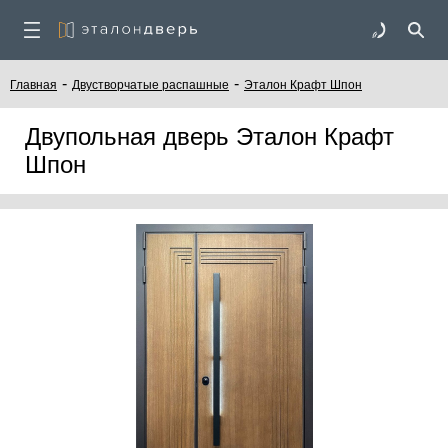
-
-
Главная
Двустворчатые распашные
Эталон Крафт Шпон
Двупольная дверь Эталон Крафт
Шпон