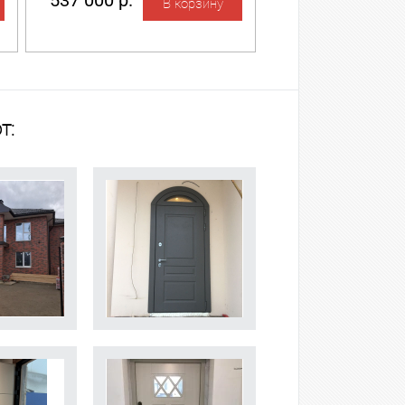
537 000 р.
т: