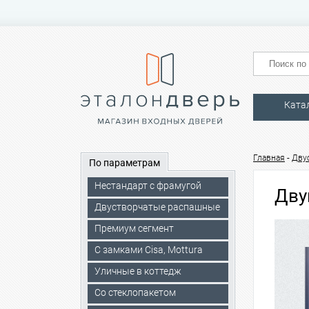
Ката
-
Главная
Дву
По параметрам
Нестандарт с фрамугой
Дву
Двустворчатые распашные
Премиум сегмент
C замками Cisa, Mottura
Уличные в коттедж
Со стеклопакетом