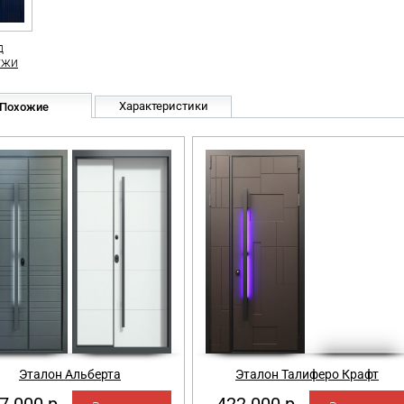
д
ужи
Характеристики
Похожие
Эталон Альберта
Эталон Талиферо Крафт