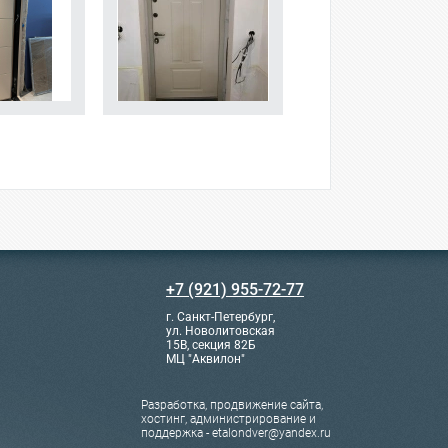
+7 (921) 955-72-77
г. Санкт-Петербург,
ул. Новолитовская
15В, секция 82Б
МЦ "Аквилон"
Разработка, продвижение сайта,
хостинг, администрирование и
поддержка - etalondver@yandex.ru