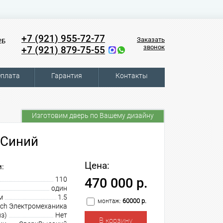
+7 (921) 955-72-77
Заказать
2Б
звонок
+7 (921) 879-75-55
плата
Гарантия
Контакты
Изготовим дверь по Вашему дизайну
 Синий
Цена:
:
110
470 000 р.
один
м
1.5
60000 р.
монтаж:
tch Электромеханика
з)
Нет