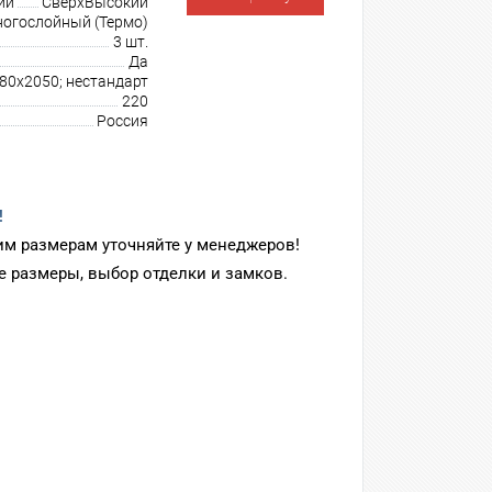
ии
СверхВысокий
огослойный (Термо)
3 шт.
Да
80х2050; нестандарт
220
Россия
!
м размерам уточняйте у менеджеров!
 размеры, выбор отделки и замков.