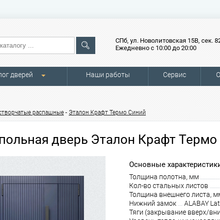
СПб, ул. Новолитовская 15В, сек. 8
Ежедневно с 10:00 до 20:00
лог дверей
Наши работы
Сервис
О
-
створчатые распашные
Эталон Крафт Термо Синий
польная дверь Эталон Крафт Термо
Основные характеристики
Толщина полотна, мм
Кол-во стальных листов
Толщина внешнего листа, м
Нижний замок
ALABAY La
Тяги (закрывание вверх/вни