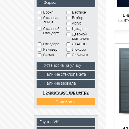
Фирма
Броня
Бастион
Ви
Стальная
Выбор
снар
линия
Аргус
Стальной
Цитадель
Стандарт
Дверной
континент
Стилдорс
ЭТАЛОН
Райтвер
Люксор
Сигма
Лабиринт
Установка на улицу
Наличие стеклопакета
Наличие зеркала
Показать доп. параметры
Группа VK