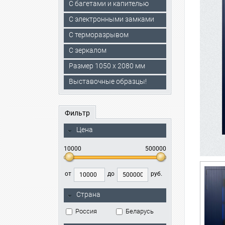
С багетами и капителью
C электронными замками
С терморазрывом
С зеркалом
Размер 1050 х 2080 мм
Выставочные образцы!
Фильтр
Цена
10000
500000
от
до
руб.
Страна
Россия
Беларусь